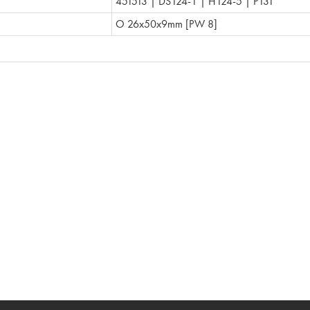
451513 | DS124-1 | H124-5 | P131
O 26x50x9mm [PW 8]