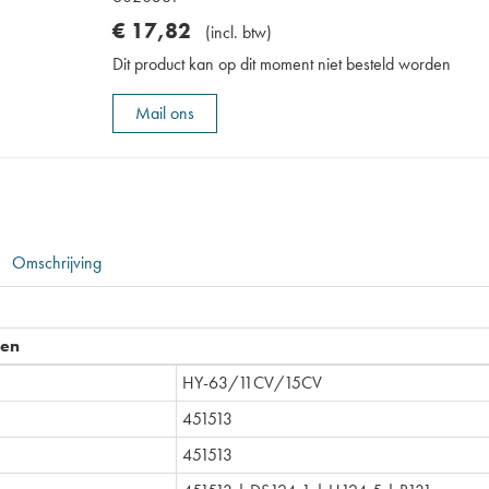
€
17
,
82
(
incl. btw
)
Dit product kan op dit moment niet besteld worden
Mail ons
Omschrijving
pen
HY-63/11CV/15CV
451513
451513