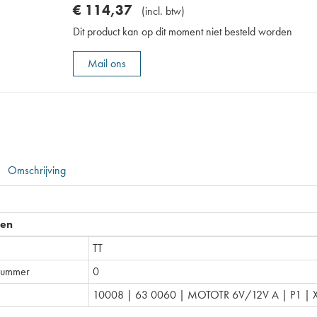
€
114
,
37
(
incl. btw
)
Dit product kan op dit moment niet besteld worden
Mail ons
Omschrijving
pen
TT
nummer
0
10008 | 63 0060 | MOTOTR 6V/12V A | P1 | 