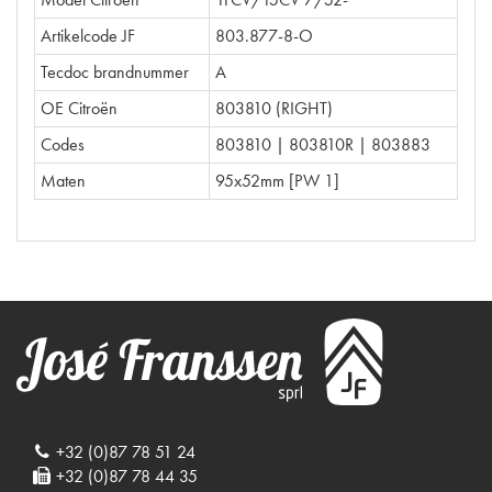
Artikelcode JF
803.877-8-O
Tecdoc brandnummer
A
OE Citroën
803810 (RIGHT)
Codes
803810 | 803810R | 803883
Maten
95x52mm [PW 1]
+32 (0)87 78 51 24
+32 (0)87 78 44 35