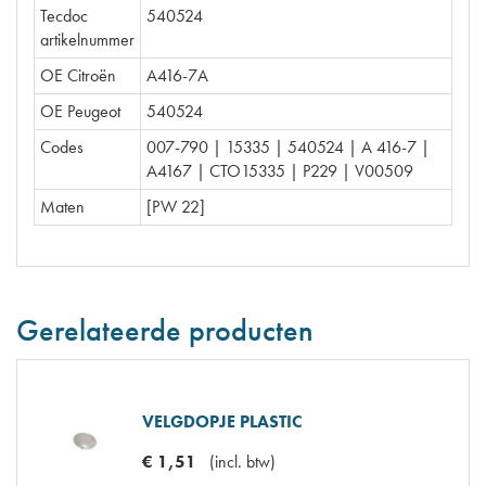
Tecdoc
540524
artikelnummer
OE Citroën
A416-7A
OE Peugeot
540524
Codes
007-790 | 15335 | 540524 | A 416-7 |
A4167 | CTO15335 | P229 | V00509
Maten
[PW 22]
Gerelateerde producten
VELGDOPJE PLASTIC
€
1
,
51
(
incl. btw
)