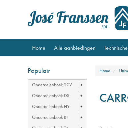
Home
Alle aanbiedingen
Technische
Populair
Home
Univ
Onderdelenboek 2CV
CARR
Onderdelenboek DS
Onderdelenboek HY
Onderdelenboek R4