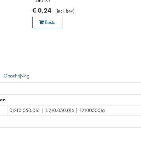
1540125
€
0
,
24
(
incl. btw
)
Bestel
Omschrijving
pen
01210.050.016 | 1.210.050.016 | 1210050016