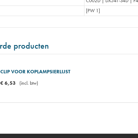
C002D | DX541-34D | P
[PW 1]
rde producten
CLIP VOOR KOPLAMPSIERLIJST
€
6
,
53
(
incl. btw
)