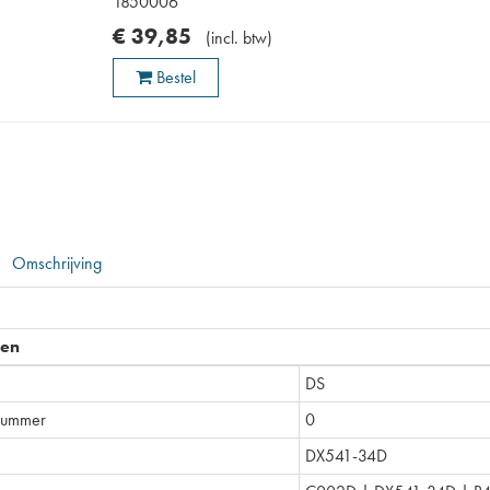
1850006
€
39
,
85
(
incl. btw
)
Bestel
Omschrijving
pen
DS
nummer
0
DX541-34D