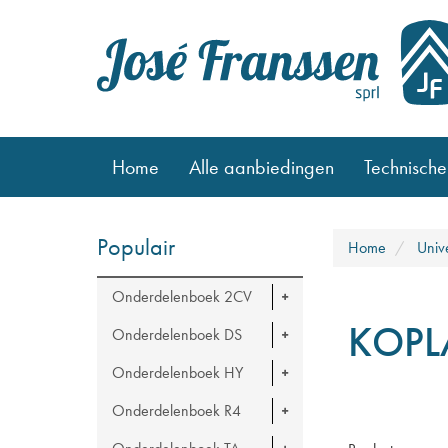
Home
Alle aanbiedingen
Technische
Populair
Home
Univ
Onderdelenboek 2CV
KOPL
Onderdelenboek DS
Onderdelenboek HY
Onderdelenboek R4