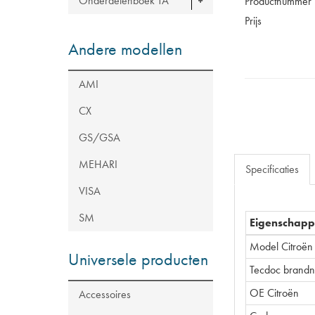
Onderdelenboek TA
Productnummer
Prijs
Andere modellen
AMI
CX
GS/GSA
MEHARI
Specificaties
VISA
SM
Eigenschap
Model Citroën
Universele producten
Tecdoc brand
OE Citroën
Accessoires