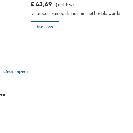
€
63
,
69
(
incl. btw
)
Dit product kan op dit moment niet besteld worden
Mail ons
Omschrijving
pen