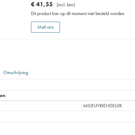
€
41
,
55
(
incl. btw
)
Dit product kan op dit moment niet besteld worden
Mail ons
Omschrijving
pen
MILIEUVRIENDELIJK