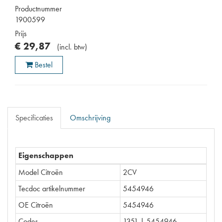
Productnummer
1900599
Prijs
€
29
,
87
(
incl. btw
)
Bestel
Specificaties
Omschrijving
Eigenschappen
Model Citroën
2CV
Tecdoc artikelnummer
5454946
OE Citroën
5454946
Codes
1351 | 5454946