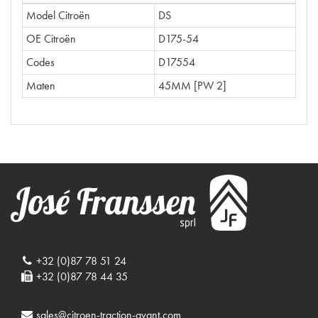
Model Citroën
DS
OE Citroën
D175-54
Codes
D17554
Maten
45MM [PW 2]
+32 (0)87 78 51 24
+32 (0)87 78 44 35
sales@citroen-traction-avant.com