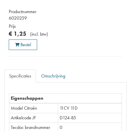
Productnummer
6020259
Prijs
€
1
,
25
(
incl. btw
)
Bestel
Specificaties
Omschrijving
Eigenschappen
Model Citroën
11CV 11D
Artikelcode JF
D124-85
Tecdoc brandnummer
0