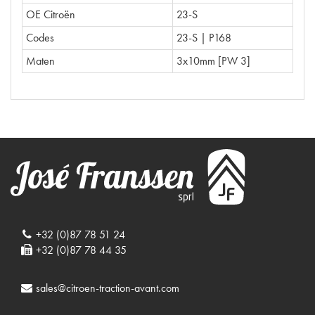
OE Citroën
23-S
Codes
23-S | P168
Maten
3x10mm [PW 3]
+32 (0)87 78 51 24
+32 (0)87 78 44 35
sales@citroen-traction-avant.com