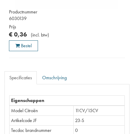
Productnummer
6030139
Prijs
€
0
,
36
(
incl. btw
)
Bestel
Specificaties
Omschrijving
Eigenschappen
Model Citroën
11CV/15CV
Artikelcode JF
23-S
Tecdoc brandnummer
0