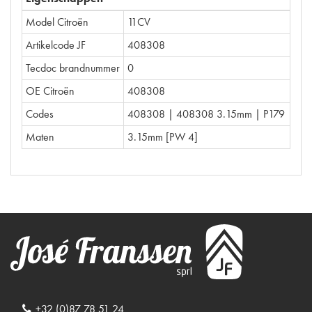
Model Citroën
11CV
Artikelcode JF
408308
Tecdoc brandnummer
0
OE Citroën
408308
Codes
408308 | 408308 3.15mm | P179
Maten
3.15mm [PW 4]
+32 (0)87 78 51 24