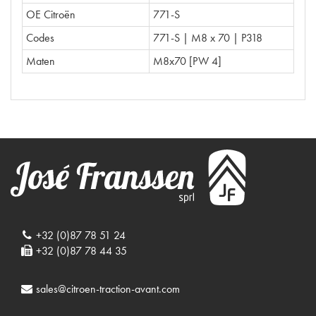
OE Citroën
771-S
Codes
771-S | M8 x 70 | P318
Maten
M8x70 [PW 4]
+32 (0)87 78 51 24
+32 (0)87 78 44 35
sales@citroen-traction-avant.com