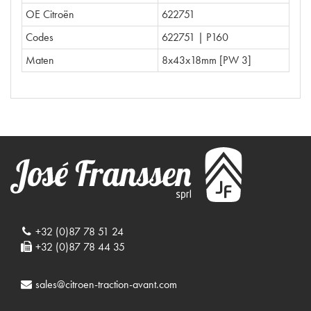
OE Citroën
622751
Codes
622751 | P160
Maten
8x43x18mm [PW 3]
+32 (0)87 78 51 24
+32 (0)87 78 44 35
sales@citroen-traction-avant.com