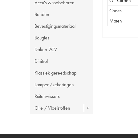
OE Citroën
Accu's & toebehoren
Codes
Banden
Maten
Bevestigingsmateriaal
Bougies
Daken 2CV
Dinitrol
Klassiek gereedschap
Lampen/zekeringen
Ruitenwissers
Olie / Vloeistoffen