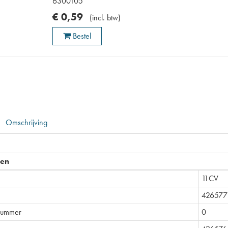
6300105
€
0
,
59
(
incl. btw
)
Bestel
Omschrijving
pen
11CV
426577
nummer
0