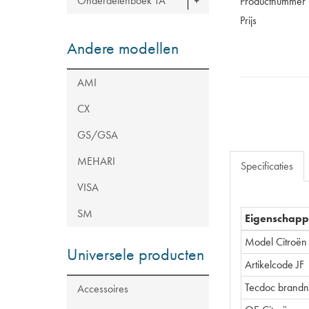
Onderdelenboek TA
Productnummer
Prijs
Andere modellen
AMI
CX
GS/GSA
MEHARI
Specificaties
VISA
SM
Eigenschap
Model Citroën
Universele producten
Artikelcode JF
Tecdoc brand
Accessoires