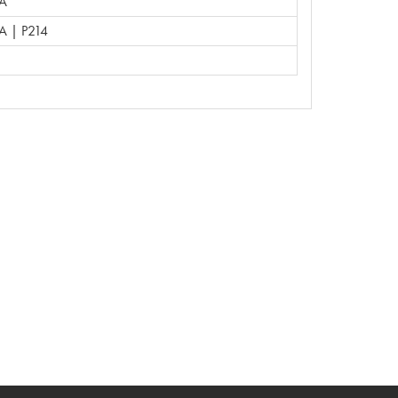
A
A | P214