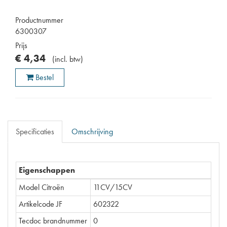
Productnummer
6300307
Prijs
€
4
,
34
(
incl. btw
)
Bestel
Specificaties
Omschrijving
Eigenschappen
Model Citroën
11CV/15CV
Artikelcode JF
602322
Tecdoc brandnummer
0