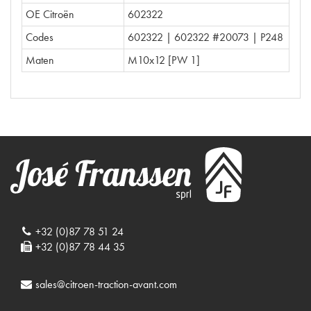
OE Citroën
602322
Codes
602322 | 602322 #20073 | P248
Maten
M10x12 [PW 1]
+32 (0)87 78 51 24
+32 (0)87 78 44 35
sales@citroen-traction-avant.com