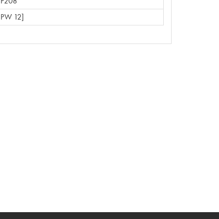
 P208
[PW 12]