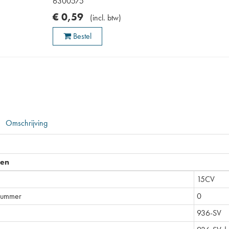
6300575
€
0
,
59
(
incl. btw
)
Bestel
Omschrijving
pen
15CV
nummer
0
936-SV