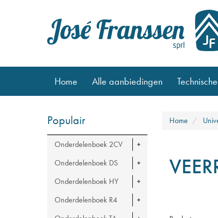
Home
Alle aanbiedingen
Technische
Populair
Home
Univ
Onderdelenboek 2CV
VEER
Onderdelenboek DS
Onderdelenboek HY
Onderdelenboek R4