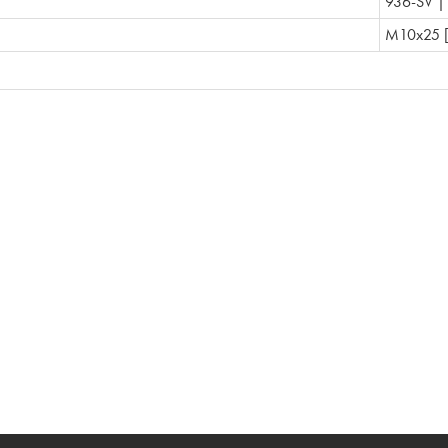
936-SV |
M10x25 