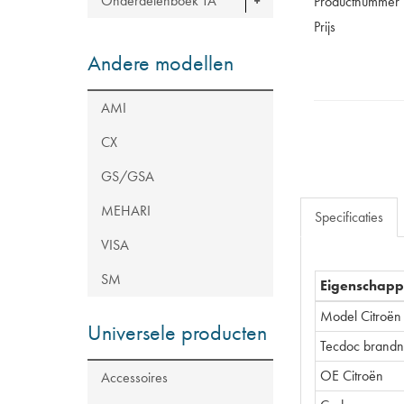
Onderdelenboek TA
Productnummer
Prijs
Andere modellen
AMI
CX
GS/GSA
MEHARI
Specificaties
VISA
SM
Eigenschap
Model Citroën
Universele producten
Tecdoc brand
OE Citroën
Accessoires