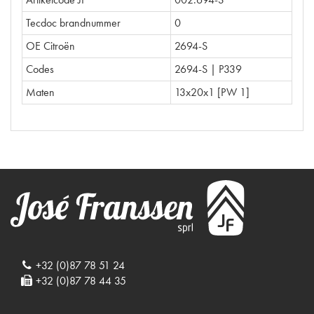
Tecdoc brandnummer
0
OE Citroën
2694-S
Codes
2694-S | P339
Maten
13x20x1 [PW 1]
+32 (0)87 78 51 24
+32 (0)87 78 44 35