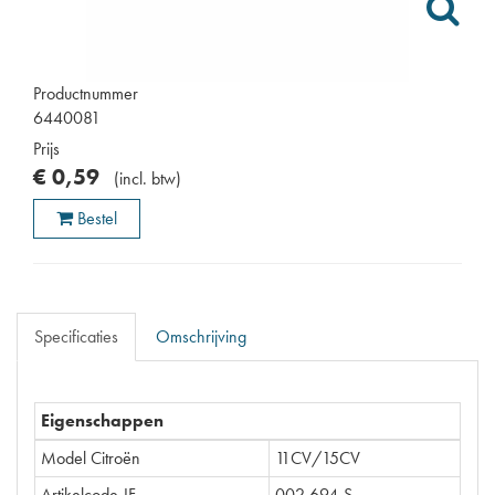
Productnummer
6440081
Prijs
€
0
,
59
(
incl. btw
)
Bestel
Specificaties
Omschrijving
Eigenschappen
Model Citroën
11CV/15CV
Artikelcode JF
002.694-S