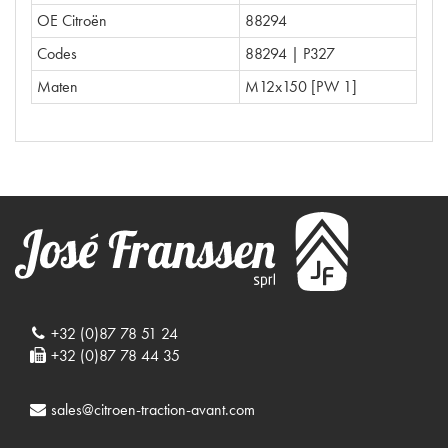
OE Citroën
88294
Codes
88294 | P327
Maten
M12x150 [PW 1]
+32 (0)87 78 51 24
+32 (0)87 78 44 35
sales@citroen-traction-avant.com