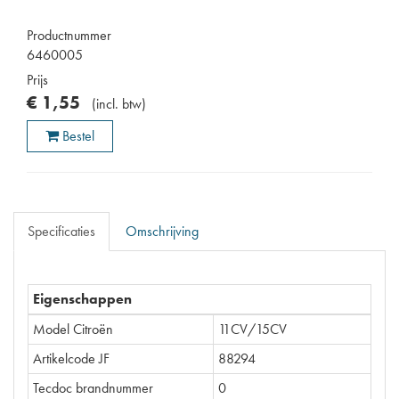
Productnummer
6460005
Prijs
€
1
,
55
(
incl. btw
)
Bestel
Specificaties
Omschrijving
Eigenschappen
Model Citroën
11CV/15CV
Artikelcode JF
88294
Tecdoc brandnummer
0