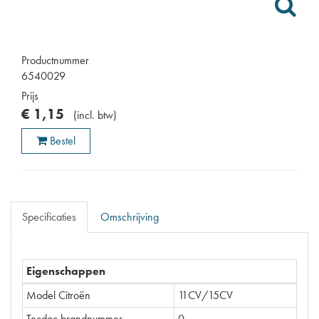
Productnummer
6540029
Prijs
€
1
,
15
(
incl. btw
)
Bestel
Specificaties
Omschrijving
Eigenschappen
Model Citroën
11CV/15CV
Tecdoc brandnummer
0