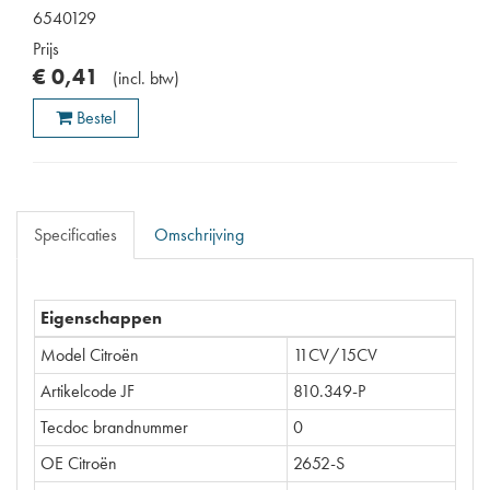
6540129
Prijs
€
0
,
41
(
incl. btw
)
Bestel
Specificaties
Omschrijving
Eigenschappen
Model Citroën
11CV/15CV
Artikelcode JF
810.349-P
Tecdoc brandnummer
0
OE Citroën
2652-S