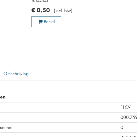
6540141
€
0
,
50
(
incl. btw
)
Bestel
Omschrijving
pen
11CV
000.75
nummer
0