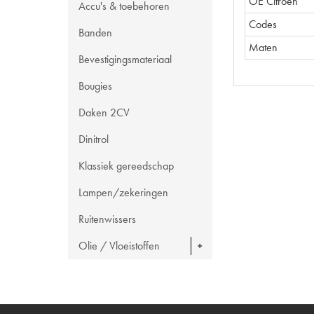
OE Citroën
Accu's & toebehoren
Codes
Banden
Maten
Bevestigingsmateriaal
Bougies
Daken 2CV
Dinitrol
Klassiek gereedschap
Lampen/zekeringen
Ruitenwissers
Olie / Vloeistoffen