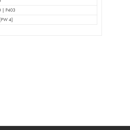
0
 | P403
[PW 4]