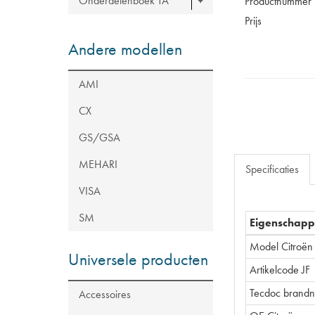
Onderdelenboek TA
Productnummer
Prijs
Andere modellen
AMI
CX
GS/GSA
MEHARI
Specificaties
VISA
SM
Eigenschap
Model Citroën
Universele producten
Artikelcode JF
Tecdoc brand
Accessoires