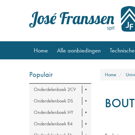
Home
Alle aanbiedingen
Technische
Populair
Home
Univ
Onderdelenboek 2CV
BOUT
Onderdelenboek DS
Onderdelenboek HY
Onderdelenboek R4