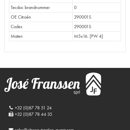
Tecdoc brandnummer
0
OE Citroën
290001S
Codes
290001S
Maten
M5x16. [PW 4]
+32 (0)87 78 51 24
+32 (0)87 78 44 35
sales@citroen-traction-avant.com