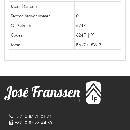
Model Citroën
TT
Tecdoc brandnummer
0
OE Citroën
6247
Codes
6247 | P1
Maten
BA20s [PW 2]
+32 (0)87 78 51 24
+32 (0)87 78 44 35