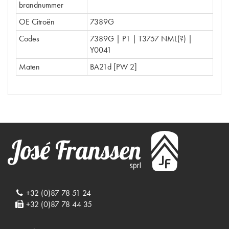
brandnummer
OE Citroën
7389G
Codes
7389G | P1 | T3757 NML(?) |
Y0041
Maten
BA21d [PW 2]
+32 (0)87 78 51 24
+32 (0)87 78 44 35