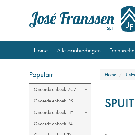
Home
Alle aanbiedingen
Technische
Populair
Home
Univ
Onderdelenboek 2CV
SPUI
Onderdelenboek DS
Onderdelenboek HY
Onderdelenboek R4