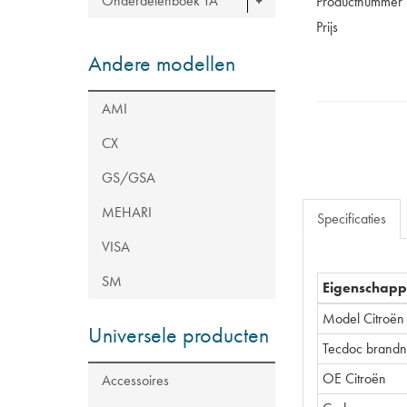
Onderdelenboek TA
Productnummer
Prijs
Andere modellen
AMI
CX
GS/GSA
MEHARI
Specificaties
VISA
SM
Eigenschap
Model Citroën
Universele producten
Tecdoc brand
OE Citroën
Accessoires