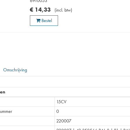
6910053
€
14
,
33
(
incl. btw
)
Bestel
Omschrijving
pen
15CV
nummer
0
220007