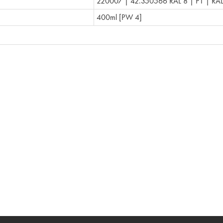
220007 | 42.350566 RAL 8 | P1 | RA
400ml [PW 4]