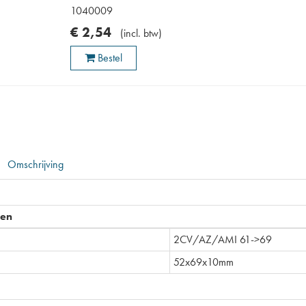
1040009
€
2
,
54
(
incl. btw
)
Bestel
Omschrijving
pen
2CV/AZ/AMI 61->69
52x69x10mm