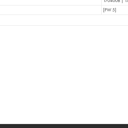
170400B | 1
[PW 5]