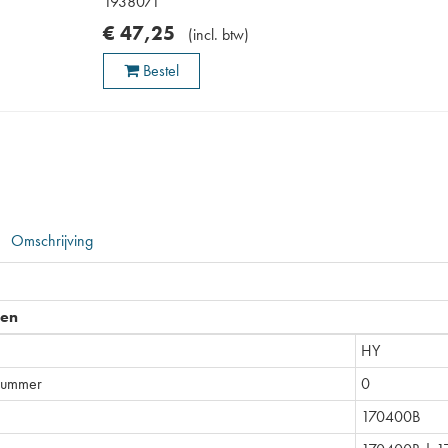
1938071
€
47
,
25
(
incl. btw
)
Bestel
Omschrijving
pen
HY
nummer
0
170400B