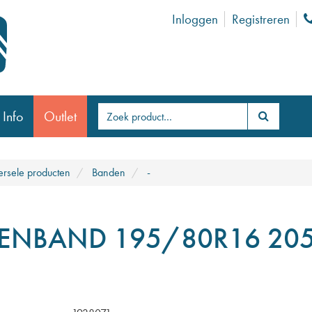
Inloggen
Registreren
 Info
Outlet
ersele producten
Banden
-
ENBAND 195/80R16 20