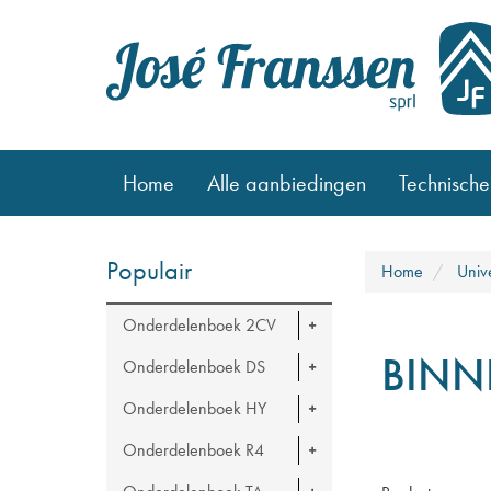
Home
Alle aanbiedingen
Technische
Populair
Home
Univ
Onderdelenboek 2CV
BINN
Onderdelenboek DS
Onderdelenboek HY
Onderdelenboek R4