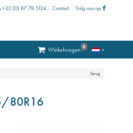
+32 (0) 87 78 5124
Contact
Volg ons op
Phone
Facebook
0
Winkelwagen
Terug
5/80R16