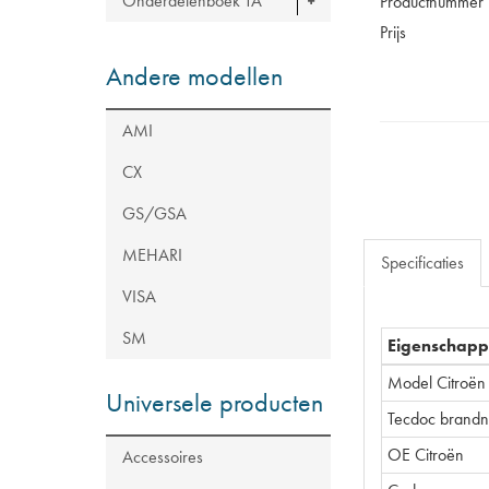
Onderdelenboek TA
Productnummer
Prijs
Andere modellen
AMI
CX
GS/GSA
MEHARI
Specificaties
VISA
SM
Eigenschap
Model Citroën
Universele producten
Tecdoc brand
OE Citroën
Accessoires