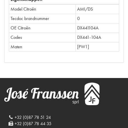
Model Citroën
AMI/DS
Tecdoc brandnummer
0
OE Citroën
DX441104A
Codes
DX441-104A
Maten
[PW1]
+32 (0)87 78 51 24
+32 (0)87 78 44 35