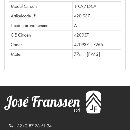
Model Citroën
11CV/15CV
Artikelcode JF
420.937
Tecdoc brandnummer
A
OE Citroën
420937
Codes
420937 | P266
Maten
77mm [PW 2]
+32 (0)87 78 51 24