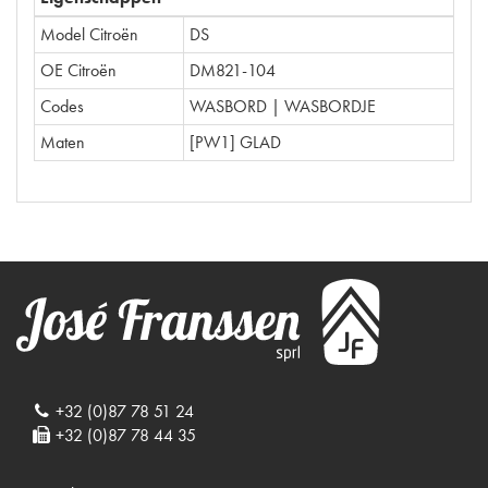
Model Citroën
DS
OE Citroën
DM821-104
Codes
WASBORD | WASBORDJE
Maten
[PW1] GLAD
+32 (0)87 78 51 24
+32 (0)87 78 44 35