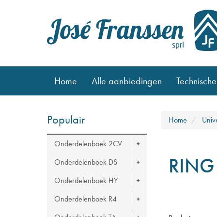
Home
Alle aanbiedingen
Technische
Populair
Home
Univ
Onderdelenboek 2CV
RING
Onderdelenboek DS
Onderdelenboek HY
Onderdelenboek R4