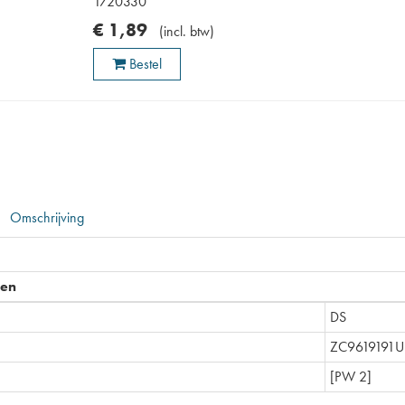
1720330
€
1
,
89
(
incl. btw
)
Bestel
Omschrijving
pen
DS
ZC9619191U
[PW 2]