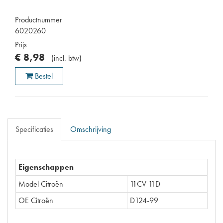
Productnummer
6020260
Prijs
€
8
,
98
(
incl. btw
)
Bestel
Specificaties
Omschrijving
Eigenschappen
Model Citroën
11CV 11D
OE Citroën
D124-99