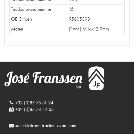
Tecdoc brandnummer
15
OE Citroën
95605398
Maten
[PW4] M14x12 7mm
+32 (0)87 78 51 24
+32 (0)87 78 44 35
sales@citroen-traction-avant.com