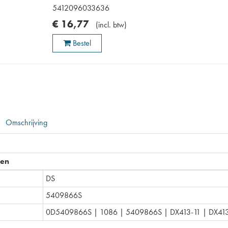
5412096033636
€
16
,
77
(
incl. btw
)
Bestel
Omschrijving
pen
DS
5409866S
0D5409866S | 1086 | 5409866S | DX413-11 | DX413