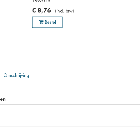
1897026
€
8
,
76
(
incl. btw
)
Bestel
Omschrijving
pen