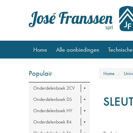
Home
Alle aanbiedingen
Technische
Populair
Home
Univ
Onderdelenboek 2CV
SLEU
Onderdelenboek DS
Onderdelenboek HY
Onderdelenboek R4