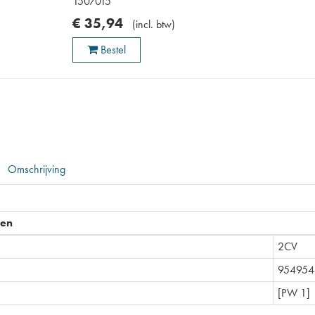
1507015
€
35
,
94
(
incl. btw
)
Bestel
Omschrijving
pen
2CV
954954
[PW 1]