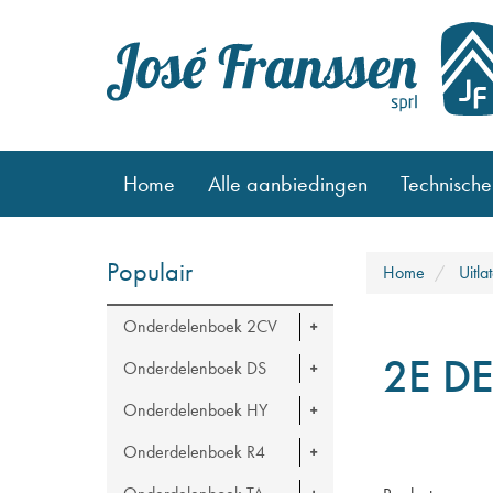
Home
Alle aanbiedingen
Technische
Populair
Home
Uitla
Onderdelenboek 2CV
2E D
Onderdelenboek DS
Onderdelenboek HY
Onderdelenboek R4