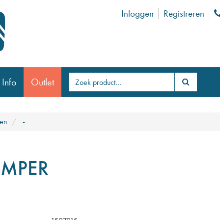
Inloggen
Registreren
 Info
Outlet
ten
-
EMPER