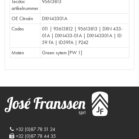
Tecdoc
95613813
artikelnummer
OE Citroën
DXN43301A
Codes
011 | 95613812 | 95613813 | DXN 433-
01A | DXN433-01A | DXN43301A | ID
59 FA | ID59FA | P242
Maten
Green sytem [PW 1]
+32 (0)87 78 51 24
+32 (0)87 78 44 35