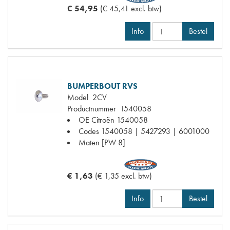
€ 54,95
(€ 45,41 excl. btw)
Info
Bestel
BUMPERBOUT RVS
Model
2CV
Productnummer
1540058
OE Citroën
1540058
Codes
1540058 | 5427293 | 6001000
Maten
[PW 8]
€ 1,63
(€ 1,35 excl. btw)
Info
Bestel