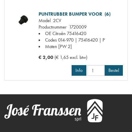
PUNTRUBBER BUMPER VOOR (6)
Model
2CV
Productnummer
1720009
OE Citroën
75416420
Codes
014-970 | 75416420 | P
Maten
[PW 2]
€ 2,00
(€ 1,65 excl. btw)
Info
Bestel