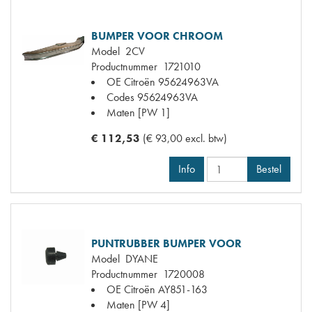
BUMPER VOOR CHROOM
Model
2CV
Productnummer
1721010
OE Citroën
95624963VA
Codes
95624963VA
Maten
[PW 1]
€ 112,53
(€ 93,00 excl. btw)
Info
Bestel
PUNTRUBBER BUMPER VOOR
Model
DYANE
Productnummer
1720008
OE Citroën
AY851-163
Maten
[PW 4]