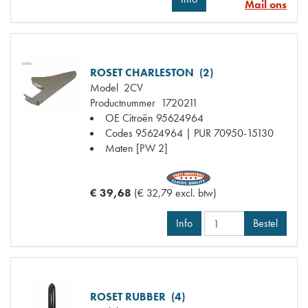
Mail ons
ROSET CHARLESTON (2)
Model
2CV
Productnummer
1720211
OE Citroën
95624964
Codes
95624964 | PUR 70950-15130
Maten
[PW 2]
€ 39,68
(€ 32,79 excl. btw)
Info
Bestel
ROSET RUBBER (4)