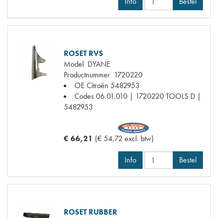
Info
Bestel
ROSET RVS
Model
DYANE
Productnummer
1720220
OE Citroën
5482953
Codes
06.01.010 | 1720220 TOOLS D |
5482953
€ 66,21
(€ 54,72 excl. btw)
Info
Bestel
ROSET RUBBER