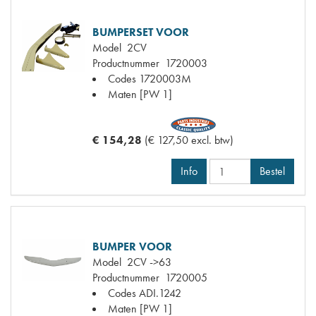
BUMPERSET VOOR
Model
2CV
Productnummer
1720003
Codes
1720003M
Maten
[PW 1]
€ 154,28
(€ 127,50 excl. btw)
Info
Bestel
BUMPER VOOR
Model
2CV ->63
Productnummer
1720005
Codes
ADI.1242
Maten
[PW 1]