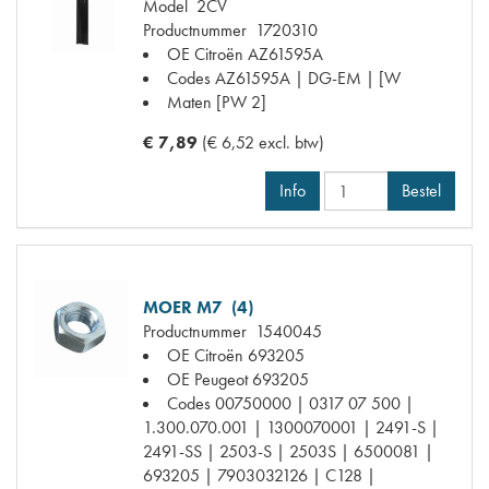
Model
2CV
Productnummer
1720310
OE Citroën
AZ61595A
Codes
AZ61595A | DG-EM | [W
Maten
[PW 2]
€ 7,89
(€ 6,52 excl. btw)
Info
Bestel
MOER M7 (4)
Productnummer
1540045
OE Citroën
693205
OE Peugeot
693205
Codes
00750000 | 0317 07 500 |
1.300.070.001 | 1300070001 | 2491-S |
2491-SS | 2503-S | 2503S | 6500081 |
693205 | 7903032126 | C128 |