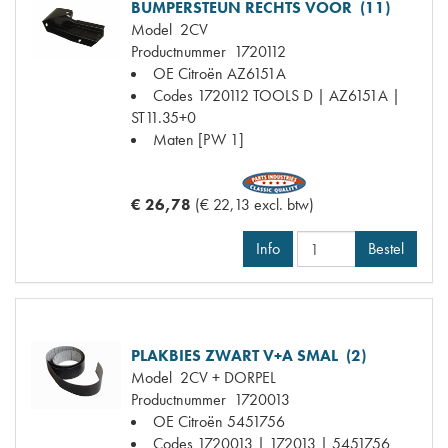
BUMPERSTEUN RECHTS VOOR (11)
Model
2CV
Productnummer
1720112
OE Citroën
AZ6151A
Codes
1720112 TOOLS D | AZ6151A |
ST11.35+0
Maten
[PW 1]
€ 26,78
(€ 22,13 excl. btw)
Info
Bestel
PLAKBIES ZWART V+A SMAL (2)
Model
2CV + DORPEL
Productnummer
1720013
OE Citroën
5451756
Codes
1720013 | 172013 | 5451756