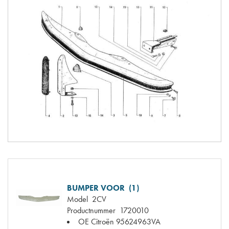
BUMPER VOOR (1)
Model
2CV
Productnummer
1720010
OE Citroën
95624963VA