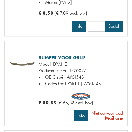
Maten
[PW 2]
€ 8,58
(€ 7,09 excl. btw)
Info
Bestel
BUMPER VOOR GRIJS
Model
DYANE
Productnummer
1720027
OE Citroën
AY6154B
Codes
060-PARTIJ | AY6154B
€ 80,85
(€ 66,82 excl. btw)
Niet op voorraad
Info
Mail ons