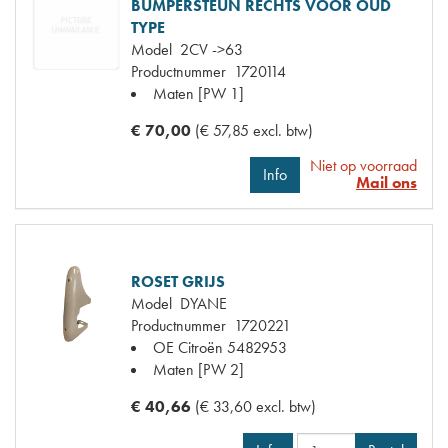
BUMPERSTEUN RECHTS VOOR OUD
TYPE
Model
2CV ->63
Productnummer
1720114
Maten
[PW 1]
€ 70,00
(€ 57,85 excl. btw)
Niet op voorraad
Info
Mail ons
ROSET GRIJS
Model
DYANE
Productnummer
1720221
OE Citroën
5482953
Maten
[PW 2]
€ 40,66
(€ 33,60 excl. btw)