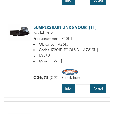
Info
Bestel
BUMPERSTEUN LINKS VOOR (11)
Model
2CV
Productnummer
1720111
OE Citroën
AZ6151
Codes
1720111 TOOLS D | AZ6151 |
ST11.35+0
Maten
[PW 1]
€ 26,78
(€ 22,13 excl. btw)
Info
Bestel