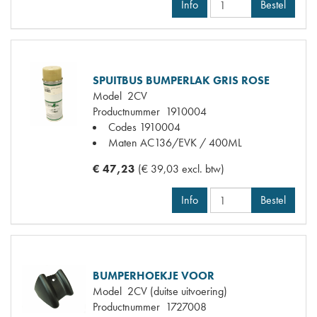
Info
Bestel
SPUITBUS BUMPERLAK GRIS ROSE
Model
2CV
Productnummer
1910004
Codes
1910004
Maten
AC136/EVK / 400ML
€ 47,23
(€ 39,03 excl. btw)
Info
Bestel
BUMPERHOEKJE VOOR
Model
2CV (duitse uitvoering)
Productnummer
1727008