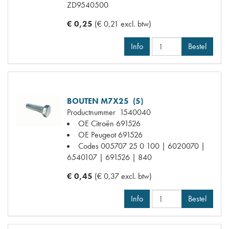
ZD9540500
€ 0,25
(€ 0,21 excl. btw)
Info
Bestel
BOUTEN M7X25 (5)
Productnummer
1540040
OE Citroën
691526
OE Peugeot
691526
Codes
005707 25 0 100 | 6020070 |
6540107 | 691526 | 840
€ 0,45
(€ 0,37 excl. btw)
Info
Bestel