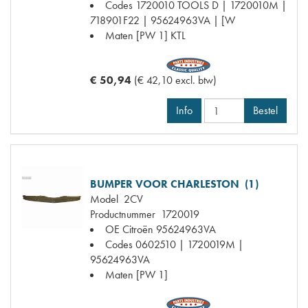
Codes
1720010 TOOLS D | 1720010M |
718901F22 | 95624963VA | [W
Maten
[PW 1] KTL
€ 50,94
(€ 42,10 excl. btw)
Info
Bestel
BUMPER VOOR CHARLESTON (1)
Model
2CV
Productnummer
1720019
OE Citroën
95624963VA
Codes
0602510 | 1720019M |
95624963VA
Maten
[PW 1]