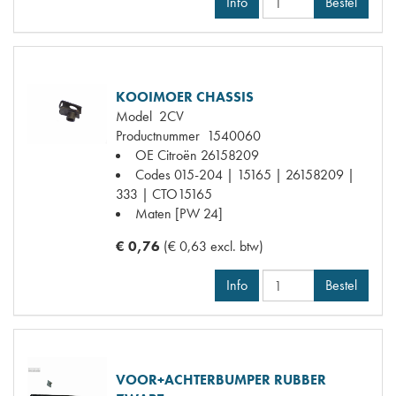
Info
Bestel
KOOIMOER CHASSIS
Model
2CV
Productnummer
1540060
OE Citroën
26158209
Codes
015-204 | 15165 | 26158209 |
333 | CTO15165
Maten
[PW 24]
€ 0,76
(€ 0,63 excl. btw)
Info
Bestel
VOOR+ACHTERBUMPER RUBBER