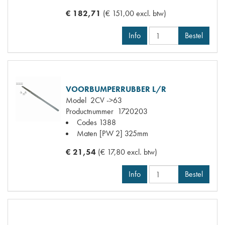
€ 182,71
(€ 151,00 excl. btw)
Info
Bestel
VOORBUMPERRUBBER L/R
Model
2CV ->63
Productnummer
1720203
Codes
1388
Maten
[PW 2] 325mm
€ 21,54
(€ 17,80 excl. btw)
Info
Bestel