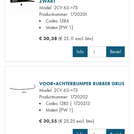
ZWART
Model
2CV 63->73
Productnummer
1720201
Codes
1284
Maten
[PW 1]
€ 30,38
(€ 25,11 excl. btw)
Info
Bestel
VOOR+ACHTERBUMPER RUBBER GRIJS
Model
2CV 63->73
Productnummer
1720202
Codes
1285 | 1720213
Maten
[PW 1]
€ 30,55
(€ 25,25 excl. btw)