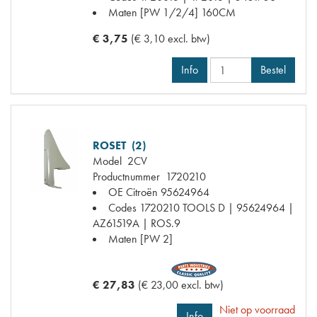
Maten
[PW 1/2/4] 160CM
€ 3,75
(€ 3,10 excl. btw)
Info
Bestel
ROSET (2)
Model
2CV
Productnummer
1720210
OE Citroën
95624964
Codes
1720210 TOOLS D | 95624964 |
AZ61519A | ROS.9
Maten
[PW 2]
€ 27,83
(€ 23,00 excl. btw)
Niet op voorraad
Info