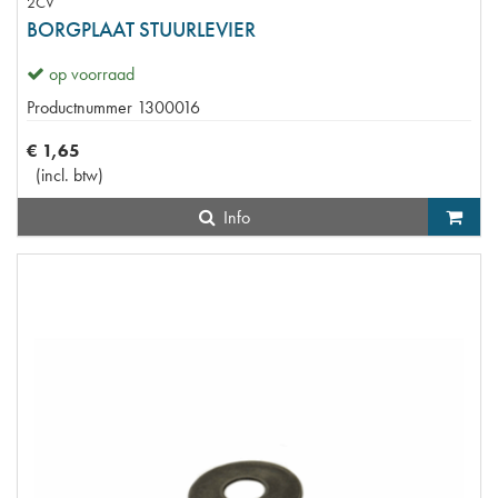
2CV
BORGPLAAT STUURLEVIER
op voorraad
Productnummer
1300016
€
1
,
65
(
incl. btw
)
Info