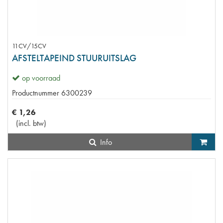
11CV/15CV
AFSTELTAPEIND STUURUITSLAG
op voorraad
Productnummer
6300239
€
1
,
26
(
incl. btw
)
Info