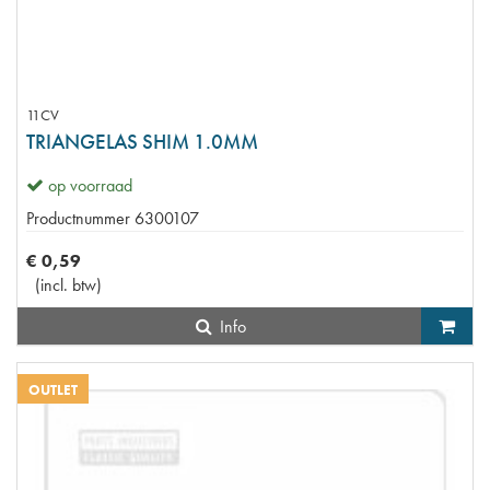
11CV
TRIANGELAS SHIM 1.0MM
op voorraad
Productnummer
6300107
€
0
,
59
(
incl. btw
)
Info
OUTLET