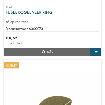
11CV
FUSEEKOGEL VEER RING
op voorraad
Productnummer
6300073
€
0
,
62
(
incl. btw
)
Info
OUTLET