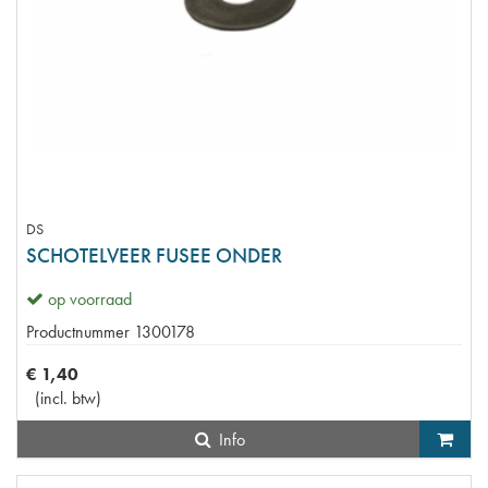
DS
SCHOTELVEER FUSEE ONDER
op voorraad
Productnummer
1300178
€
1
,
40
(
incl. btw
)
Info