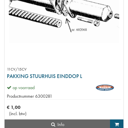
11CV/15CV
PAKKING STUURHUIS EINDDOP L
op voorraad
Productnummer
6300281
€
1
,
00
(
incl. btw
)
Info