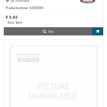
op voorraad
Productnummer
6300061
€
2
,
65
(
incl. btw
)
Info