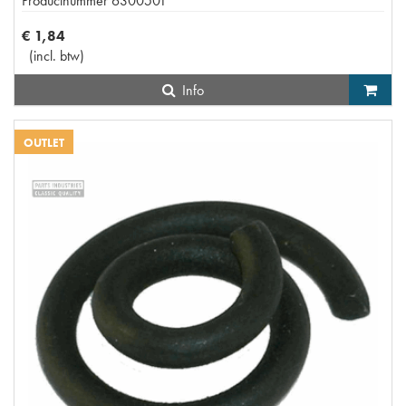
Productnummer
6300501
€
1
,
84
(
incl. btw
)
Info
OUTLET