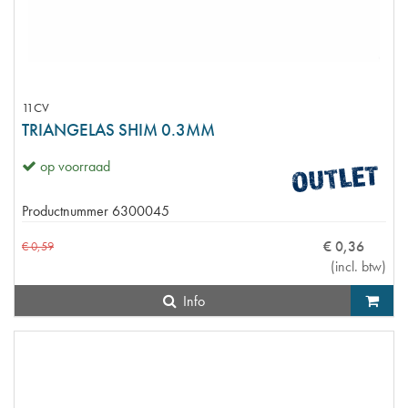
11CV
TRIANGELAS SHIM 0.3MM
op voorraad
Productnummer
6300045
€
0
,
36
€
0
,
59
(
incl. btw
)
Info