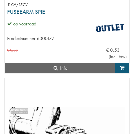
11CV/15CV
FUSEEARM SPIE
op voorraad
Productnummer
6300177
€
0
,
53
€
0
,
88
(
incl. btw
)
Info