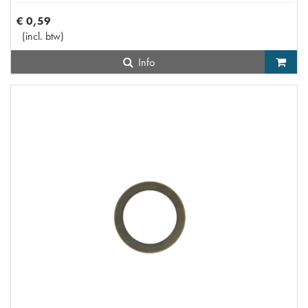
€
0
,
59
(
incl. btw
)
Info