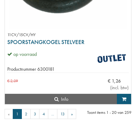
11CV/15CV/HY
SPOORSTANGKOGEL STELVEER
op voorraad
Productnummer
6300181
€
1
,
26
€
2
,
09
(
incl. btw
)
Info
Toont items
1 - 20
van
259
«
1
2
3
4
...
13
»