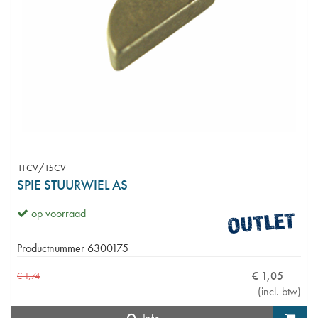
11CV/15CV
SPIE STUURWIEL AS
op voorraad
Productnummer
6300175
€
1
,
05
€
1
,
74
(
incl. btw
)