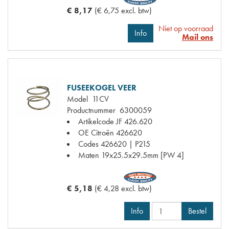
€ 8,17
(€ 6,75 excl. btw)
Niet op voorraad
Info
Mail ons
FUSEEKOGEL VEER
Model
11CV
Productnummer
6300059
Artikelcode JF
426.620
OE Citroën
426620
Codes
426620 | P215
Maten
19x25.5x29.5mm [PW 4]
€ 5,18
(€ 4,28 excl. btw)
Info
Bestel