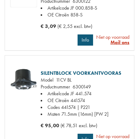
Productnummer
6300122
Artikelcode JF
000.858-S
OE Citroën
858-S
€ 3,09
(€ 2,55 excl. btw)
Niet op voorraad
Info
Mail ons
SILENTBLOCK VOORKANTVOORAS
Model
11CV BL
Productnummer
6300149
Artikelcode JF
441.574
OE Citroën
441574
Codes
441574 | P221
Maten
71.5mm (16mm) [PW 2]
€ 95,00
(€ 78,51 excl. btw)
Niet op voorraad