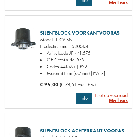
Info
Mail ons
SILENTBLOCK VOORKANTVOORAS
Model
11CV BN
Productnummer
6300151
Artikelcode JF
441.575
OE Citroën
441575
Codes
441575 | P221
Maten
81mm (6.7mm) [PW 2]
€ 95,00
(€ 78,51 excl. btw)
Niet op voorraad
Info
Mail ons
SILENTBLOCK ACHTERKANT VOORAS