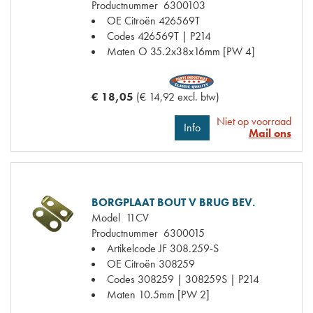
Productnummer
6300103
OE Citroën
426569T
Codes
426569T | P214
Maten
O 35.2x38x16mm [PW 4]
€ 18,05
(€ 14,92 excl. btw)
Niet op voorraad
Info
Mail ons
BORGPLAAT BOUT V BRUG BEV.
Model
11CV
Productnummer
6300015
Artikelcode JF
308.259-S
OE Citroën
308259
Codes
308259 | 308259S | P214
Maten
10.5mm [PW 2]