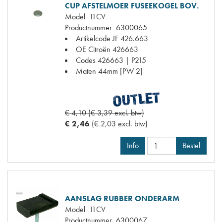
CUP AFSTELMOER FUSEEKOGEL BOV.
Model
11CV
Productnummer
6300065
Artikelcode JF
426.663
OE Citroën
426663
Codes
426663 | P215
Maten
44mm [PW 2]
€ 4,10 (€ 3,39 excl. btw)
€ 2,46
(€ 2,03 excl. btw)
Info
Bestel
AANSLAG RUBBER ONDERARM
Model
11CV
Productnummer
6300067