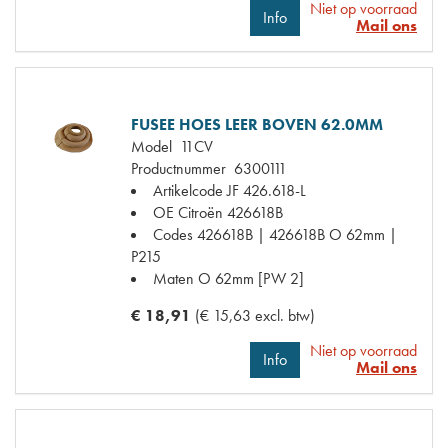
Niet op voorraad
Info
Mail ons
FUSEE HOES LEER BOVEN 62.0MM
Model
11CV
Productnummer
6300111
Artikelcode JF
426.618-L
OE Citroën
426618B
Codes
426618B | 426618B O 62mm |
P215
Maten
O 62mm [PW 2]
€ 18,91
(€ 15,63 excl. btw)
Niet op voorraad
Info
Mail ons