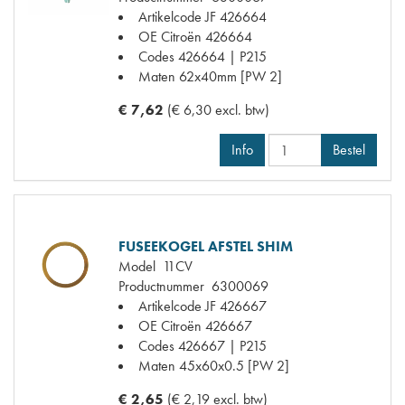
Artikelcode JF
426664
OE Citroën
426664
Codes
426664 | P215
Maten
62x40mm [PW 2]
€ 7,62
(€ 6,30 excl. btw)
Info
Bestel
FUSEEKOGEL AFSTEL SHIM
Model
11CV
Productnummer
6300069
Artikelcode JF
426667
OE Citroën
426667
Codes
426667 | P215
Maten
45x60x0.5 [PW 2]
€ 2,65
(€ 2,19 excl. btw)