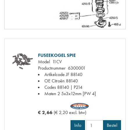
FUSEEKOGEL SPIE
Model
11CV
Productnummer
6300001
Artikelcode JF
88140
OE Citroën
88140
Codes
88140 | P214
Maten
2 5x3x12mm [PW 4]
€ 2,66
(€ 2,20 excl. btw)
Info
Bestel