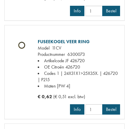
Info
Bestel
FUSEEKOGEL VEER RING
Model
11CV
Productnummer
6300073
Artikelcode JF
426720
OE Citroën
426720
Codes
1 | 24X31X1>25X35X. | 426720
| P215
Maten
[PW 4]
€ 0,62
(€ 0,51 excl. btw)
Info
Bestel