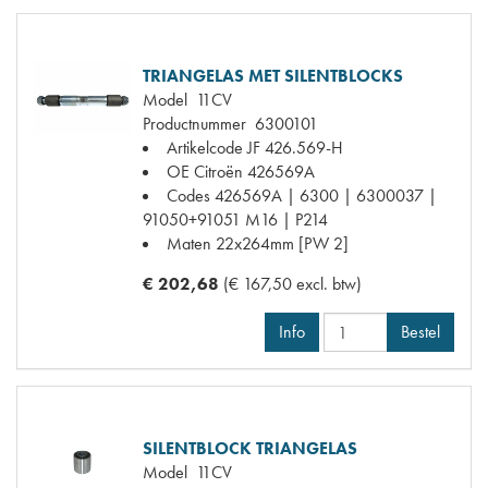
TRIANGELAS MET SILENTBLOCKS
Model
11CV
Productnummer
6300101
Artikelcode JF
426.569-H
OE Citroën
426569A
Codes
426569A | 6300 | 6300037 |
91050+91051 M16 | P214
Maten
22x264mm [PW 2]
€ 202,68
(€ 167,50 excl. btw)
Info
Bestel
SILENTBLOCK TRIANGELAS
Model
11CV