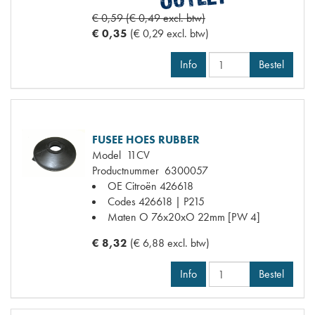
€ 0,59 (€ 0,49 excl. btw)
€ 0,35
(€ 0,29 excl. btw)
Info
Bestel
FUSEE HOES RUBBER
Model
11CV
Productnummer
6300057
OE Citroën
426618
Codes
426618 | P215
Maten
O 76x20xO 22mm [PW 4]
€ 8,32
(€ 6,88 excl. btw)
Info
Bestel