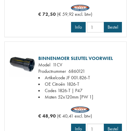
€ 72,50
(€ 59,92 excl. btw)
Info
Bestel
BINNENMOER SLEUTEL VOORWIEL
Model
11CV
Productnummer
6860121
Artikelcode JF
001.826-T
OE Citroën
1826-T
Codes
1826-T | P47
Maten
52x120mm [PW 1]
€ 48,90
(€ 40,41 excl. btw)
Info
Bestel