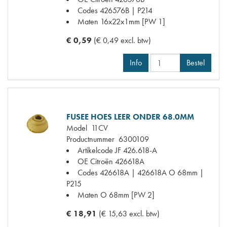
Codes
426576B | P214
Maten
16x22x1mm [PW 1]
€ 0,59
(€ 0,49 excl. btw)
Info
Bestel
FUSEE HOES LEER ONDER 68.0MM
Model
11CV
Productnummer
6300109
Artikelcode JF
426.618-A
OE Citroën
426618A
Codes
426618A | 426618A O 68mm |
P215
Maten
O 68mm [PW 2]
€ 18,91
(€ 15,63 excl. btw)