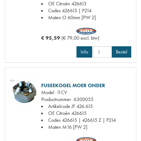
OE Citroën
426613
Codes
426613 | P214
Maten
O 60mm [PW 2]
€ 95,59
(€ 79,00 excl. btw)
Info
Bestel
FUSEEKOGEL MOER ONDER
Model
11CV
Productnummer
6300055
Artikelcode JF
426.615
OE Citroën
426615
Codes
426615 | 426615 Z | P214
Maten
M16 [PW 2]