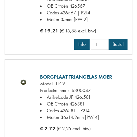
OE Citroën
426567
Codes
426567 | P214
Maten
35mm [PW 2]
€ 19,21
(€ 15,88 excl. btw)
Info
Bestel
BORGPLAAT TRIANGELAS MOER
Model
11CV
Productnummer
6300047
Artikelcode JF
426.581
OE Citroën
426581
Codes
426581 | P214
Maten
36x14.2mm [PW 4]
€ 2,72
(€ 2,25 excl. btw)