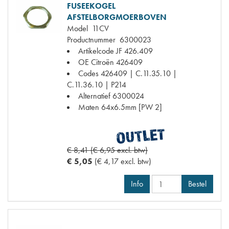
FUSEEKOGEL
AFSTELBORGMOERBOVEN
Model
11CV
Productnummer
6300023
Artikelcode JF
426.409
OE Citroën
426409
Codes
426409 | C.11.35.10 |
C.11.36.10 | P214
Alternatief
6300024
Maten
64x6.5mm [PW 2]
€ 8,41 (€ 6,95 excl. btw)
€ 5,05
(€ 4,17 excl. btw)
Info
Bestel