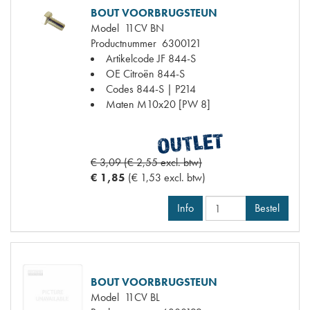
BOUT VOORBRUGSTEUN
Model
11CV BN
Productnummer
6300121
Artikelcode JF
844-S
OE Citroën
844-S
Codes
844-S | P214
Maten
M10x20 [PW 8]
€ 3,09 (€ 2,55 excl. btw)
€ 1,85
(€ 1,53 excl. btw)
Info
Bestel
BOUT VOORBRUGSTEUN
Model
11CV BL