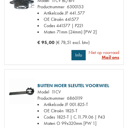
Model
11CV BL/BN
Productnummer
6300153
Artikelcode JF
441.577
OE Citroën
441577
Codes
441577 | P221
Maten
71mm (24mm) [PW 2]
€ 95,00
(€ 78,51 excl. btw)
Niet op voorraad
Info
Mail ons
BUITEN MOER SLEUTEL VOORWIEL
Model
11CV
Productnummer
6860119
Artikelcode JF
001.825-T
OE Citroën
1825-T
Codes
1825-T | C.11.79.06 | P43
Maten
O 99x320mm [PW 1]