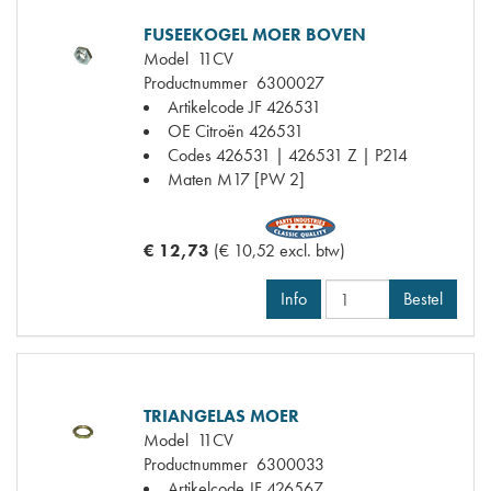
FUSEEKOGEL MOER BOVEN
Model
11CV
Productnummer
6300027
Artikelcode JF
426531
OE Citroën
426531
Codes
426531 | 426531 Z | P214
Maten
M17 [PW 2]
€ 12,73
(€ 10,52 excl. btw)
Info
Bestel
TRIANGELAS MOER
Model
11CV
Productnummer
6300033
Artikelcode JF
426567