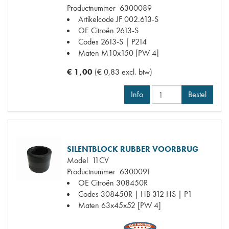
Productnummer
6300089
Artikelcode JF
002.613-S
OE Citroën
2613-S
Codes
2613-S | P214
Maten
M10x150 [PW 4]
€ 1,00
(€ 0,83 excl. btw)
Info
Bestel
SILENTBLOCK RUBBER VOORBRUG
Model
11CV
Productnummer
6300091
OE Citroën
308450R
Codes
308450R | HB 312 HS | P1
Maten
63x45x52 [PW 4]