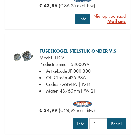
€ 43,86
(€ 36,25 excl. btw)
Niet op voorraad
Info
Mail ons
FUSEEKOGEL STELSTUK ONDER V.S
Model
11CV
Productnummer
6300099
Artikelcode JF
000.300
OE Citroën
426198A
Codes
426198A | P214
Maten
45/60mm [PW 2]
€ 34,99
(€ 28,92 excl. btw)
Info
Bestel