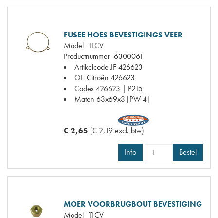
FUSEE HOES BEVESTIGINGS VEER
Model
11CV
Productnummer
6300061
Artikelcode JF
426623
OE Citroën
426623
Codes
426623 | P215
Maten
63x69x3 [PW 4]
€ 2,65
(€ 2,19 excl. btw)
Info
Bestel
MOER VOORBRUGBOUT BEVESTIGING
Model
11CV