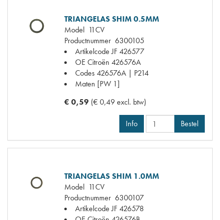
TRIANGELAS SHIM 0.5MM
Model
11CV
Productnummer
6300105
Artikelcode JF
426577
OE Citroën
426576A
Codes
426576A | P214
Maten
[PW 1]
€ 0,59
(€ 0,49 excl. btw)
Info
Bestel
TRIANGELAS SHIM 1.0MM
Model
11CV
Productnummer
6300107
Artikelcode JF
426578
OE Citroën
426576B