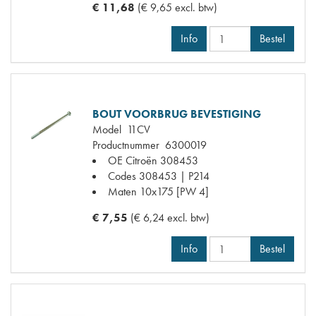
€ 11,68
(€ 9,65 excl. btw)
Info
Bestel
BOUT VOORBRUG BEVESTIGING
Model
11CV
Productnummer
6300019
OE Citroën
308453
Codes
308453 | P214
Maten
10x175 [PW 4]
€ 7,55
(€ 6,24 excl. btw)
Info
Bestel