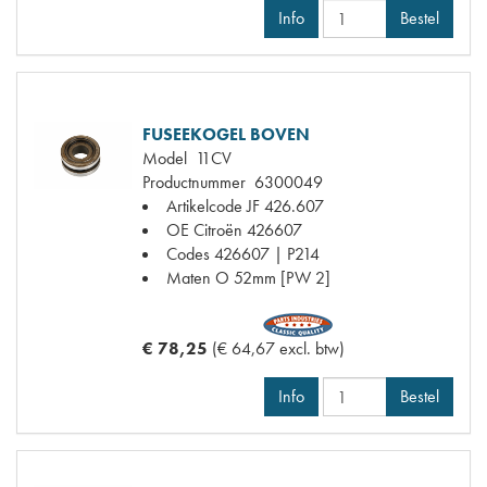
Info
Bestel
FUSEEKOGEL BOVEN
Model
11CV
Productnummer
6300049
Artikelcode JF
426.607
OE Citroën
426607
Codes
426607 | P214
Maten
O 52mm [PW 2]
€ 78,25
(€ 64,67 excl. btw)
Info
Bestel