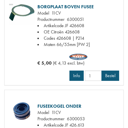
BORGPLAAT BOVEN FUSEE
Model
11CV
Productnummer
6300051
Artikelcode JF
426608
OE Citroën
426608
Codes
426608 | P214
Maten
66/55mm [PW 2]
€ 5,00
(€ 4,13 excl. btw)
Info
Bestel
FUSEEKOGEL ONDER
Model
11CV
Productnummer
6300053
Artikelcode JF
426.613