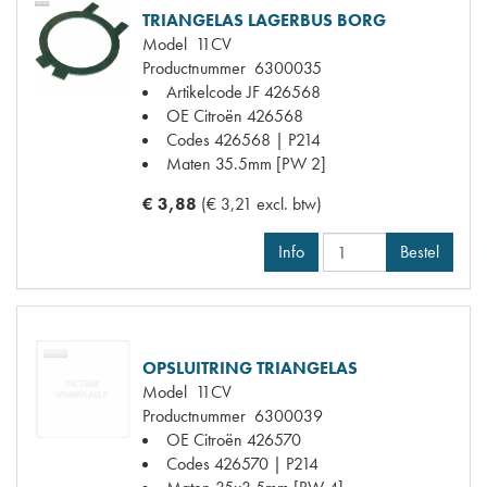
TRIANGELAS LAGERBUS BORG
Model
11CV
Productnummer
6300035
Artikelcode JF
426568
OE Citroën
426568
Codes
426568 | P214
Maten
35.5mm [PW 2]
€ 3,88
(€ 3,21 excl. btw)
Info
Bestel
OPSLUITRING TRIANGELAS
Model
11CV
Productnummer
6300039
OE Citroën
426570
Codes
426570 | P214