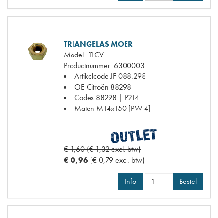
TRIANGELAS MOER
Model
11CV
Productnummer
6300003
Artikelcode JF
088.298
OE Citroën
88298
Codes
88298 | P214
Maten
M14x150 [PW 4]
€ 1,60 (€ 1,32 excl. btw)
€ 0,96
(€ 0,79 excl. btw)
Info
Bestel