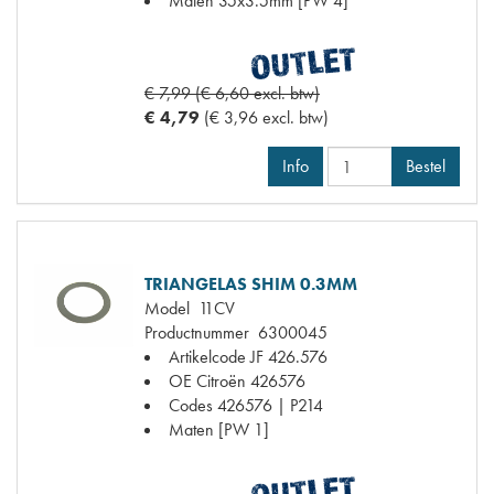
Maten
35x3.5mm [PW 4]
€ 7,99 (€ 6,60 excl. btw)
€ 4,79
(€ 3,96 excl. btw)
Info
Bestel
TRIANGELAS SHIM 0.3MM
Model
11CV
Productnummer
6300045
Artikelcode JF
426.576
OE Citroën
426576
Codes
426576 | P214
Maten
[PW 1]