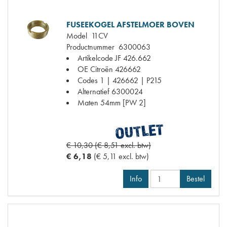
FUSEEKOGEL AFSTELMOER BOVEN
Model
11CV
Productnummer
6300063
Artikelcode JF
426.662
OE Citroën
426662
Codes
1 | 426662 | P215
Alternatief
6300024
Maten
54mm [PW 2]
€ 10,30 (€ 8,51 excl. btw)
€ 6,18
(€ 5,11 excl. btw)
Info
Bestel