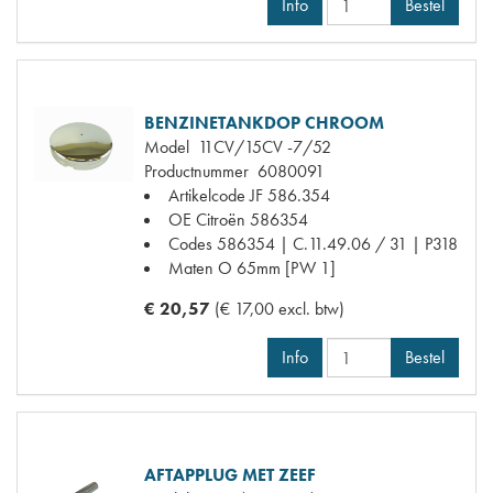
Info
Bestel
BENZINETANKDOP CHROOM
Model
11CV/15CV -7/52
Productnummer
6080091
Artikelcode JF
586.354
OE Citroën
586354
Codes
586354 | C.11.49.06 / 31 | P318
Maten
O 65mm [PW 1]
€ 20,57
(€ 17,00 excl. btw)
Info
Bestel
AFTAPPLUG MET ZEEF