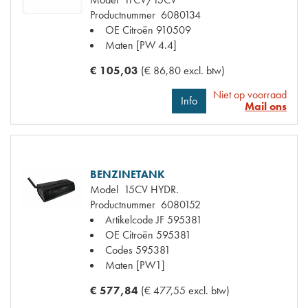
Productnummer
6080134
OE Citroën
910509
Maten
[PW 4.4]
€ 105,03
(€ 86,80 excl. btw)
Niet op voorraad
Info
Mail ons
BENZINETANK
Model
15CV HYDR.
Productnummer
6080152
Artikelcode JF
595381
OE Citroën
595381
Codes
595381
Maten
[PW1]
€ 577,84
(€ 477,55 excl. btw)