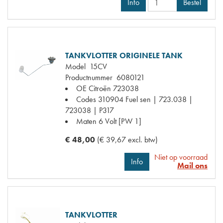
Info
Bestel
TANKVLOTTER ORIGINELE TANK
Model
15CV
Productnummer
6080121
OE Citroën
723038
Codes
310904 Fuel sen | 723.038 |
723038 | P317
Maten
6 Volt [PW 1]
€ 48,00
(€ 39,67 excl. btw)
Niet op voorraad
Info
Mail ons
TANKVLOTTER