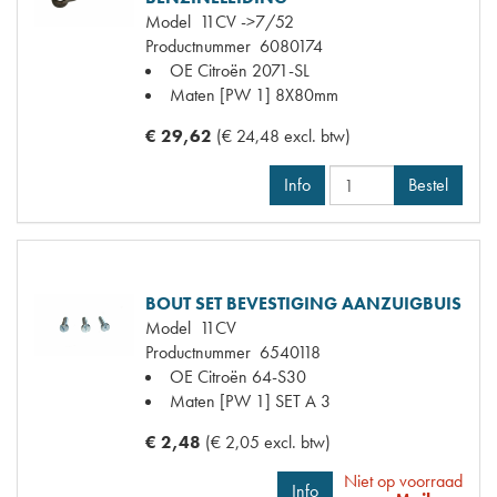
Model
11CV ->7/52
Productnummer
6080174
OE Citroën
2071-SL
Maten
[PW 1] 8X80mm
€ 29,62
(€ 24,48 excl. btw)
Info
Bestel
BOUT SET BEVESTIGING AANZUIGBUIS
Model
11CV
Productnummer
6540118
OE Citroën
64-S30
Maten
[PW 1] SET A 3
€ 2,48
(€ 2,05 excl. btw)
Niet op voorraad
Info