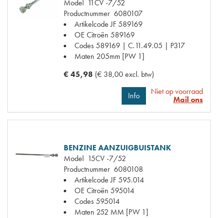
Model
11CV -7/52
Productnummer
6080107
Artikelcode JF
589169
OE Citroën
589169
Codes
589169 | C.11.49.05 | P317
Maten
205mm [PW 1]
€ 45,98
(€ 38,00 excl. btw)
Niet op voorraad
Info
Mail ons
BENZINE AANZUIGBUISTANK
Model
15CV -7/52
Productnummer
6080108
Artikelcode JF
595.014
OE Citroën
595014
Codes
595014
Maten
252 MM [PW 1]