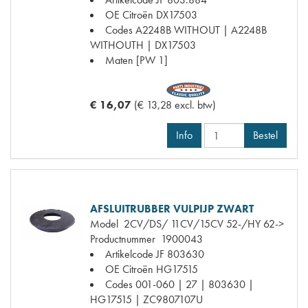
OE Citroën
DX17503
Codes
A2248B WITHOUT | A2248B
WITHOUTH | DX17503
Maten
[PW 1]
€ 16,07
(€ 13,28 excl. btw)
Info
Bestel
AFSLUITRUBBER VULPIJP ZWART
Model
2CV/DS/ 11CV/15CV 52-/HY 62->
Productnummer
1900043
Artikelcode JF
803630
OE Citroën
HG17515
Codes
001-060 | 27 | 803630 |
HG17515 | ZC9807107U