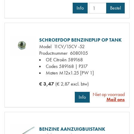
Info
Bestel
SCHROEFDOP BENZINEPIJP OP TANK
Model
11CV/15CV -52
Productnummer
6080105
OE Citroën
589168
Codes
589168 | P317
Maten
M12x1.25 [PW 1]
€ 3,47
(€ 2,87 excl. btw)
Niet op voorraad
Info
Mail ons
BENZINE AANZUIGBUISTANK