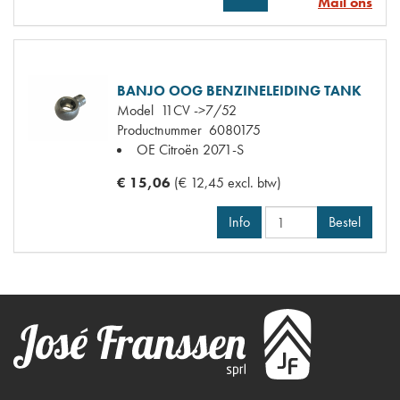
Mail ons
BANJO OOG BENZINELEIDING TANK
Model
11CV ->7/52
Productnummer
6080175
OE Citroën
2071-S
€ 15,06
(€ 12,45 excl. btw)
Info
Bestel