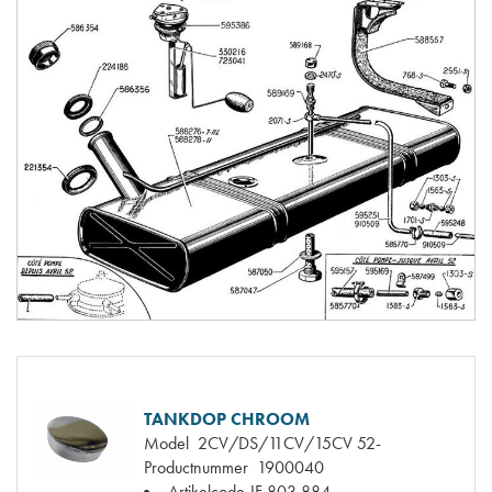
TANKDOP CHROOM
Model
2CV/DS/11CV/15CV 52-
Productnummer
1900040
Artikelcode JF
803.884