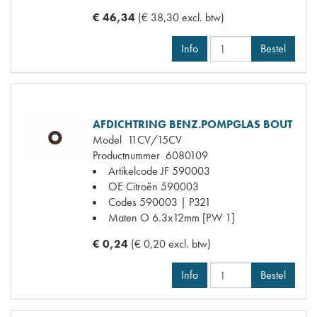
€ 46,34
(€ 38,30 excl. btw)
Info
Bestel
AFDICHTRING BENZ.POMPGLAS BOUT
Model
11CV/15CV
Productnummer
6080109
Artikelcode JF
590003
OE Citroën
590003
Codes
590003 | P321
Maten
O 6.3x12mm [PW 1]
€ 0,24
(€ 0,20 excl. btw)
Info
Bestel