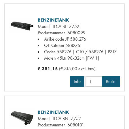
BENZINETANK
Model
11CV BL -7/52
Productnummer
6080099
Artikelcode JF
588.276
OE Citroën
588276
Codes
588276 | C10 / 588276 | P317
Maten
45Ltr 98x32cm [PW 1]
€ 381,15
(€ 315,00 excl. btw)
Info
Bestel
BENZINETANK
Model
11CV BN -7/52
Productnummer
6080101