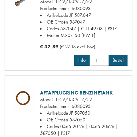
Model
11CV/15CV -7/52
Productnummer
6080093
Artikelcode JF
587.047
OE Citroën
587047
Codes
587047 | C.11.49.03 | P317
Maten
M20x150 [PW 1]
€ 32,89
(€ 27,18 excl. btw)
Info
Bestel
AFTAPPLUGRING BENZINETANK
Model
11CV/15CV -7/52
Productnummer
6080095
Artikelcode JF
587050
OE Citroën
587050
Codes
0465 20 26 | 0465 20x26 |
587050 | P317