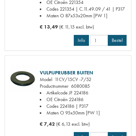
OE Citroën
221354
Codes
221354 | C.11.49.09 / 41 | P317
Maten
O 87x53x20mm [PW 1]
€ 13,49
(€ 11,15 excl. btw)
Info
Bestel
VULPIJPRUBBER BUITEN
Model
11CV/15CV -7/52
Productnummer
6080085
Artikelcode JF
224186
OE Citroën
224186
Codes
224186 | P317
Maten
O 95x50mm [PW 1]
€ 7,42
(€ 6,13 excl. btw)