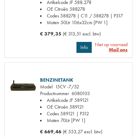
Artikelcode JF
588.278
OE Citroën
588278
Codes
588278 | C11 / 588278 | P317
Maten
50Ltr 106x32cm [PW 1]
€ 379,35
(€ 313,51 excl. btw)
Niet op voorraad
Info
Mail ons
BENZINETANK
Model
15CV -7/52
Productnummer
6080103
Artikelcode JF
589121
OE Citroën
589121
Codes
589121 | P312
Maten
70Ltr [PW 1]
€ 669,46
(€ 553,27 excl. btw)