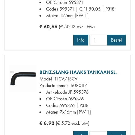
OE Citroën
595371
Codes
595371 | C.11.50.05 | P318
Maten
152mm [PW 1]
€ 60,66
(€ 50,13 excl. btw)
Info
Bestel
BENZ.SLANG HAAKS TANKAANSL.
Model
11CV/15CV
Productnummer
6080117
Artikelcode JF
595376
OE Citroën
595376
Codes
595376 | P318
Maten
7x16mm [PW 1]
€ 6,92
(€ 5,72 excl. btw)