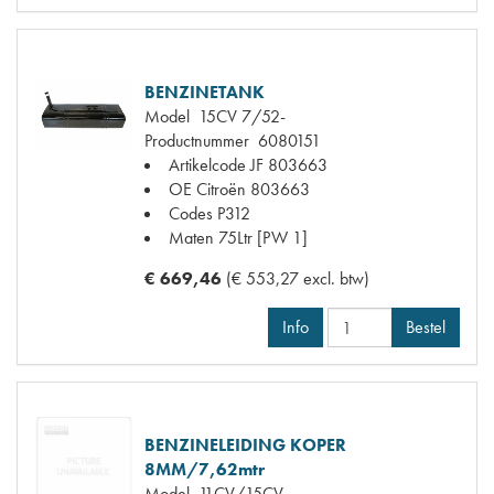
BENZINETANK
Model
15CV 7/52-
Productnummer
6080151
Artikelcode JF
803663
OE Citroën
803663
Codes
P312
Maten
75Ltr [PW 1]
€ 669,46
(€ 553,27 excl. btw)
Info
Bestel
BENZINELEIDING KOPER
8MM/7,62mtr
Model
11CV/15CV