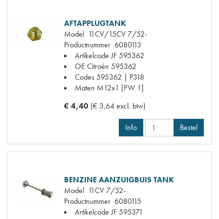
AFTAPPLUGTANK
Model
11CV/15CV 7/52-
Productnummer
6080113
Artikelcode JF
595362
OE Citroën
595362
Codes
595362 | P318
Maten
M12x1 [PW 1]
€ 4,40
(€ 3,64 excl. btw)
Info
Bestel
BENZINE AANZUIGBUIS TANK
Model
11CV 7/52-
Productnummer
6080115
Artikelcode JF
595371