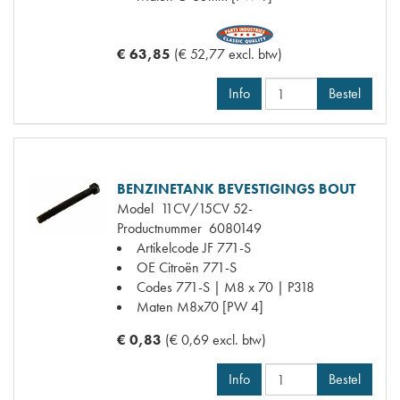
€ 63,85
(€ 52,77 excl. btw)
Info
Bestel
BENZINETANK BEVESTIGINGS BOUT
Model
11CV/15CV 52-
Productnummer
6080149
Artikelcode JF
771-S
OE Citroën
771-S
Codes
771-S | M8 x 70 | P318
Maten
M8x70 [PW 4]
€ 0,83
(€ 0,69 excl. btw)
Info
Bestel