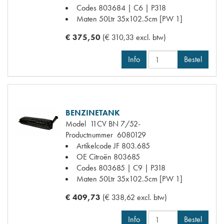
Codes
803684 | C6 | P318
Maten
50Ltr 35x102.5cm [PW 1]
€ 375,50
(€ 310,33 excl. btw)
Info
Bestel
BENZINETANK
Model
11CV BN 7/52-
Productnummer
6080129
Artikelcode JF
803.685
OE Citroën
803685
Codes
803685 | C9 | P318
Maten
50Ltr 35x102.5cm [PW 1]
€ 409,73
(€ 338,62 excl. btw)
Info
Bestel