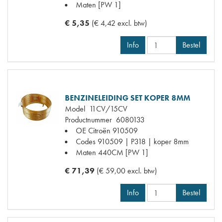
Maten
[PW 1]
€ 5,35
(€ 4,42 excl. btw)
Info
Bestel
BENZINELEIDING SET KOPER 8MM
Model
11CV/15CV
Productnummer
6080133
OE Citroën
910509
Codes
910509 | P318 | koper 8mm
Maten
440CM [PW 1]
€ 71,39
(€ 59,00 excl. btw)
Info
Bestel