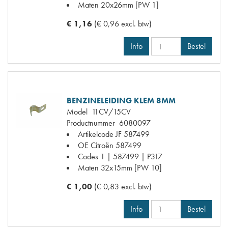
Maten
20x26mm [PW 1]
€ 1,16
(€ 0,96 excl. btw)
Info
Bestel
BENZINELEIDING KLEM 8MM
Model
11CV/15CV
Productnummer
6080097
Artikelcode JF
587499
OE Citroën
587499
Codes
1 | 587499 | P317
Maten
32x15mm [PW 10]
€ 1,00
(€ 0,83 excl. btw)
Info
Bestel