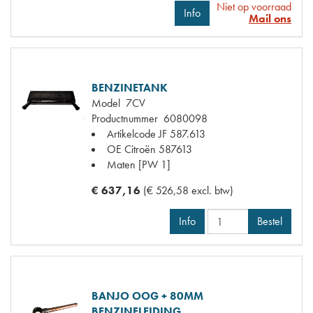
Niet op voorraad
Info
Mail ons
BENZINETANK
Model
7CV
Productnummer
6080098
Artikelcode JF
587.613
OE Citroën
587613
Maten
[PW 1]
€ 637,16
(€ 526,58 excl. btw)
Info
Bestel
BANJO OOG + 80MM
BENZINELEIDING