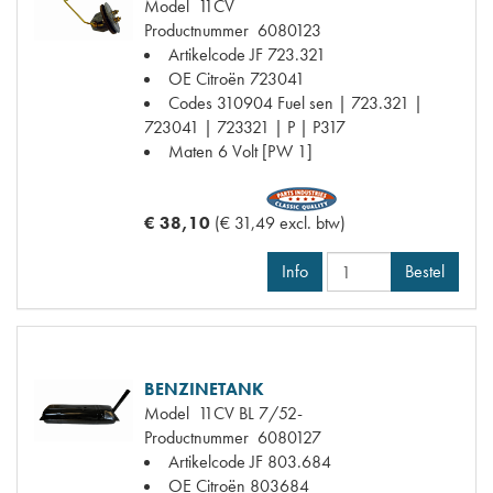
Model
11CV
Productnummer
6080123
Artikelcode JF
723.321
OE Citroën
723041
Codes
310904 Fuel sen | 723.321 |
723041 | 723321 | P | P317
Maten
6 Volt [PW 1]
€ 38,10
(€ 31,49 excl. btw)
Info
Bestel
BENZINETANK
Model
11CV BL 7/52-
Productnummer
6080127
Artikelcode JF
803.684
OE Citroën
803684