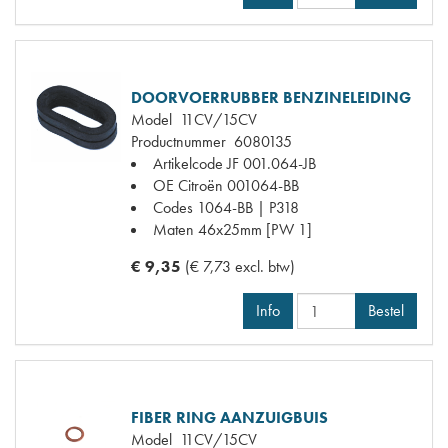
DOORVOERRUBBER BENZINELEIDING
Model
11CV/15CV
Productnummer
6080135
Artikelcode JF
001.064-JB
OE Citroën
001064-BB
Codes
1064-BB | P318
Maten
46x25mm [PW 1]
€ 9,35
(€ 7,73 excl. btw)
Info
Bestel
FIBER RING AANZUIGBUIS
Model
11CV/15CV