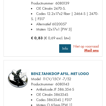
Productnummer
6080139
OE Citroën
2470-S.
Codes
12.2x17x2 fiber | 2464-S | 2470-
S. | P317
Alternatief
6020057
Maten
12x17x1 [PW 3]
€ 0,83
(€ 0,69 excl. btw)
Niet op voorraad
Info
Mail ons
BENZ.TANKDOP AFSL. MET LOGO
Model
11CV/15CV -7/52
Productnummer
6080143
Artikelcode JF
586.354-S
OE Citroën
586354S
Codes
586354S | P317
Maten
O 65mm [PW 1]