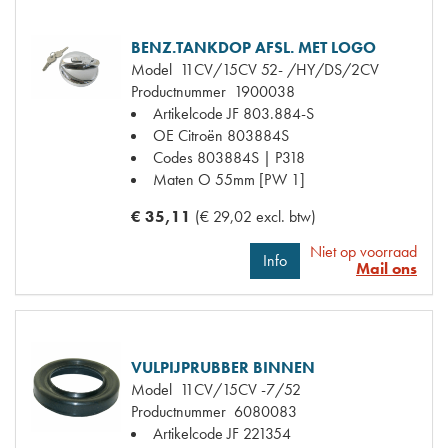
BENZ.TANKDOP AFSL. MET LOGO
Model
11CV/15CV 52- /HY/DS/2CV
Productnummer
1900038
Artikelcode JF
803.884-S
OE Citroën
803884S
Codes
803884S | P318
Maten
O 55mm [PW 1]
€ 35,11
(€ 29,02 excl. btw)
Niet op voorraad
Info
Mail ons
VULPIJPRUBBER BINNEN
Model
11CV/15CV -7/52
Productnummer
6080083
Artikelcode JF
221354