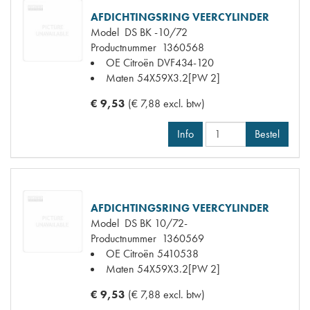
AFDICHTINGSRING VEERCYLINDER
Model
DS BK -10/72
Productnummer
1360568
OE Citroën
DVF434-120
Maten
54X59X3.2[PW 2]
€ 9,53
(€ 7,88 excl. btw)
Info
Bestel
AFDICHTINGSRING VEERCYLINDER
Model
DS BK 10/72-
Productnummer
1360569
OE Citroën
5410538
Maten
54X59X3.2[PW 2]
€ 9,53
(€ 7,88 excl. btw)