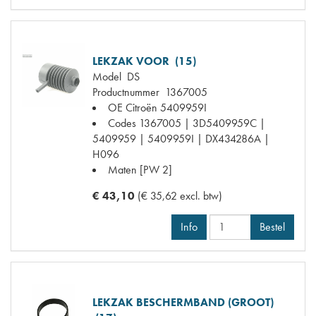
LEKZAK VOOR (15)
Model
DS
Productnummer
1367005
OE Citroën
5409959I
Codes
1367005 | 3D5409959C |
5409959 | 5409959I | DX434286A |
H096
Maten
[PW 2]
€ 43,10
(€ 35,62 excl. btw)
Info
Bestel
LEKZAK BESCHERMBAND (GROOT)