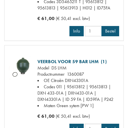
Codes
3D5465211 T | 95613812 |
95613813 | 95613913 | H012 | ID75FA
€ 61,00
(€ 50,41 excl. btw)
Info
Bestel
VEERBOL VOOR 59 BAR LHM (1)
Model
DS LHM
Productnummer
1360087
OE Citroën
DXN43301A
Codes
011 | 95613812 | 95613813 |
DXN 433-01A | DXN433-01A |
DXN43301A | ID 59 FA | ID59FA | P242
Maten
Green sytem [PW 1]
€ 61,00
(€ 50,41 excl. btw)