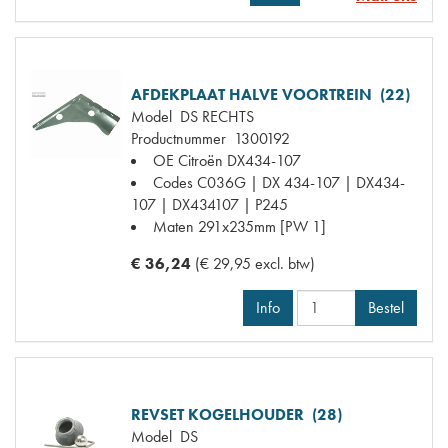
AFDEKPLAAT HALVE VOORTREIN (22)
Model
DS RECHTS
Productnummer
1300192
OE Citroën
DX434-107
Codes
C036G | DX 434-107 | DX434-
107 | DX434107 | P245
Maten
291x235mm [PW 1]
€ 36,24
(€ 29,95 excl. btw)
Info
Bestel
REVSET KOGELHOUDER (28)
Model
DS