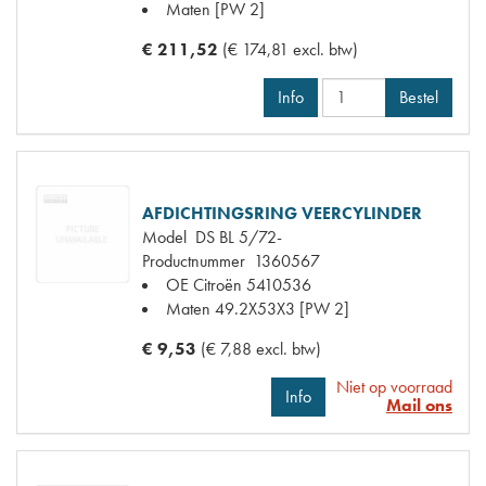
Maten
[PW 2]
€ 211,52
(€ 174,81 excl. btw)
Info
Bestel
AFDICHTINGSRING VEERCYLINDER
Model
DS BL 5/72-
Productnummer
1360567
OE Citroën
5410536
Maten
49.2X53X3 [PW 2]
€ 9,53
(€ 7,88 excl. btw)
Niet op voorraad
Info
Mail ons