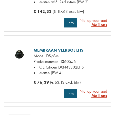
Maten
<65. Red sytem [PW 2]
€ 142,33
(€ 117,63 excl. btw)
Niet op voorraad
Info
Mail ons
MEMBRAAN VEERBOL LHS
Model
DS/SM
Productnummer
1360556
OE Citroën
DXN43302LHS
Maten
[PW 4]
€ 76,39
(€ 63,13 excl. btw)
Niet op voorraad
Info
Mail ons