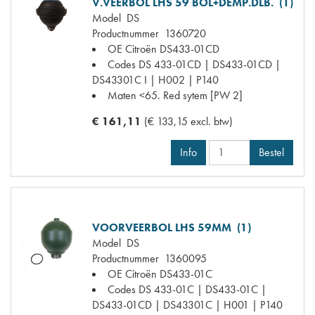
V.VEERBOL LHS 59 BOL+DEMP.DLB. (1)
Model
DS
Productnummer
1360720
OE Citroën
DS433-01CD
Codes
DS 433-01CD | DS433-01CD |
DS43301C I | H002 | P140
Maten
<65. Red sytem [PW 2]
€ 161,11
(€ 133,15 excl. btw)
Info
Bestel
VOORVEERBOL LHS 59MM (1)
Model
DS
Productnummer
1360095
OE Citroën
DS433-01C
Codes
DS 433-01C | DS433-01C |
DS433-01CD | DS43301C | H001 | P140