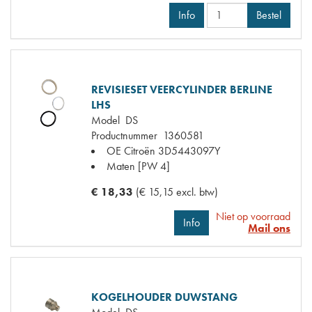
Info
Bestel
REVISIESET VEERCYLINDER BERLINE
LHS
Model
DS
Productnummer
1360581
OE Citroën
3D5443097Y
Maten
[PW 4]
€ 18,33
(€ 15,15 excl. btw)
Niet op voorraad
Info
Mail ons
KOGELHOUDER DUWSTANG