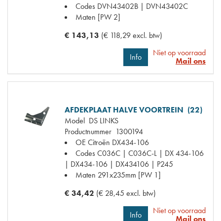
Codes
DVN43402B | DVN43402C
Maten
[PW 2]
€ 143,13
(€ 118,29 excl. btw)
Niet op voorraad
Info
Mail ons
AFDEKPLAAT HALVE VOORTREIN (22)
Model
DS LINKS
Productnummer
1300194
OE Citroën
DX434-106
Codes
C036C | C036C-L | DX 434-106
| DX434-106 | DX434106 | P245
Maten
291x235mm [PW 1]
€ 34,42
(€ 28,45 excl. btw)
Niet op voorraad
Info
Mail ons