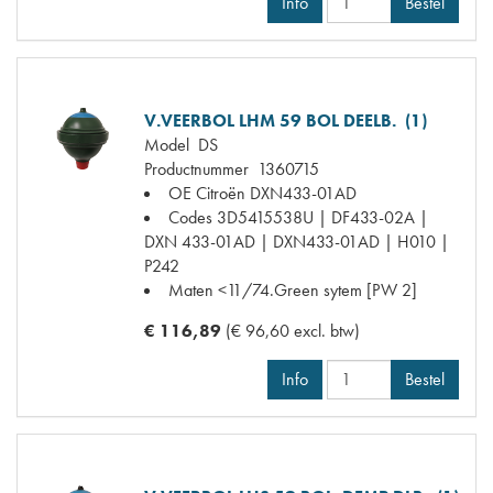
Info
Bestel
V.VEERBOL LHM 59 BOL DEELB. (1)
Model
DS
Productnummer
1360715
OE Citroën
DXN433-01AD
Codes
3D5415538U | DF433-02A |
DXN 433-01AD | DXN433-01AD | H010 |
P242
Maten
<11/74.Green sytem [PW 2]
€ 116,89
(€ 96,60 excl. btw)
Info
Bestel