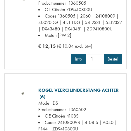
Productnummer
1360505
OE Citroën
ZD9410800U
Codes
1360505 | 2060 | 24108009 |
40020DG | 41.111DG | 5412331 | 5412332
| DX43480 | DX43481 | ZD9410800U
Maten
[PW 2]
€ 12,15
(€ 10,04 excl. btw)
Info
Bestel
KOGEL VEERCILINDERSTANG ACHTER
(6)
Model
DS
Productnummer
1360502
OE Citroën
4108S
Codes
24108009B | 4108-S | A040 |
P144 | ZD9410800U