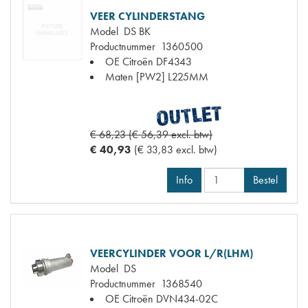
VEER CYLINDERSTANG
Model
DS BK
Productnummer
1360500
OE Citroën
DF4343
Maten
[PW2] L225MM
€ 68,23 (€ 56,39 excl. btw)
€ 40,93
(€ 33,83 excl. btw)
Info
Bestel
VEERCYLINDER VOOR L/R(LHM)
Model
DS
Productnummer
1368540
OE Citroën
DVN434-02C