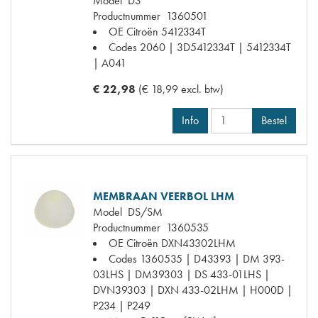
Model
DS
Productnummer
1360501
OE Citroën
5412334T
Codes
2060 | 3D5412334T | 5412334T
| A041
€ 22,98
(€ 18,99 excl. btw)
Info
Bestel
MEMBRAAN VEERBOL LHM
Model
DS/SM
Productnummer
1360535
OE Citroën
DXN43302LHM
Codes
1360535 | D43393 | DM 393-
03LHS | DM39303 | DS 433-01LHS |
DVN39303 | DXN 433-02LHM | H000D |
P234 | P249