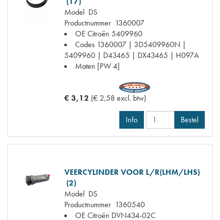
(17)
Model
DS
Productnummer
1360007
OE Citroën
5409960
Codes
1360007 | 3D5409960N |
5409960 | D43465 | DX43465 | H097A
Maten
[PW 4]
€ 3,12
(€ 2,58 excl. btw)
Info
Bestel
VEERCYLINDER VOOR L/R(LHM/LHS)
(2)
Model
DS
Productnummer
1360540
OE Citroën
DVN434-02C