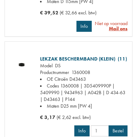
Maten
D 115mm [PW 4]
€ 39,52
(€ 32,66 excl. btw)
Niet op voorraad
Info
Mail ons
LEKZAK BESCHERMBAND (KLEIN) (11)
Model
DS
Productnummer
1360008
OE Citroën
D43463
Codes
1360008 | 3D5409990P |
5409990 | 9434963 | A042B | D 434-63
| D43463 | P144
Maten
D25 mm [PW 4]
€ 3,17
(€ 2,62 excl. btw)
Info
Bestel