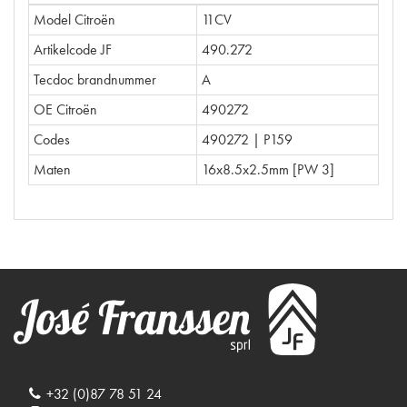
Model Citroën
11CV
Artikelcode JF
490.272
Tecdoc brandnummer
A
OE Citroën
490272
Codes
490272 | P159
Maten
16x8.5x2.5mm [PW 3]
+32 (0)87 78 51 24