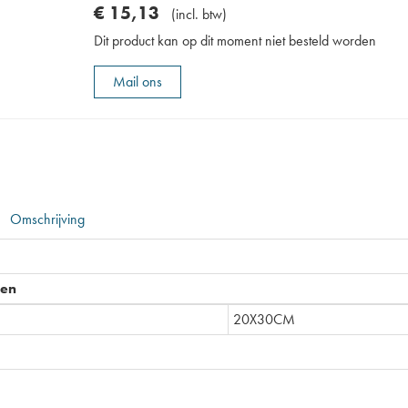
€
15
,
13
(
incl. btw
)
Dit product kan op dit moment niet besteld worden
Mail ons
Omschrijving
pen
20X30CM