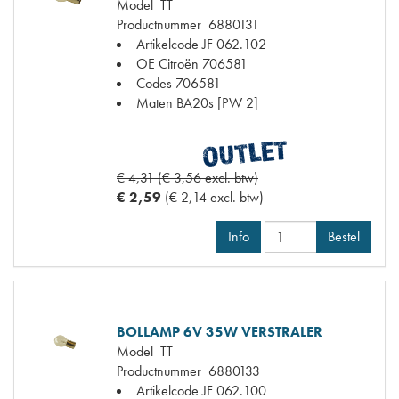
Model
TT
Productnummer
6880131
Artikelcode JF
062.102
OE Citroën
706581
Codes
706581
Maten
BA20s [PW 2]
€ 4,31 (€ 3,56 excl. btw)
€ 2,59
(€ 2,14 excl. btw)
Info
Bestel
BOLLAMP 6V 35W VERSTRALER
Model
TT
Productnummer
6880133
Artikelcode JF
062.100