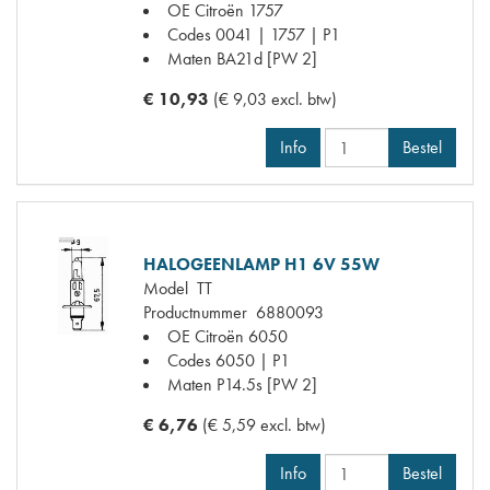
OE Citroën
1757
Codes
0041 | 1757 | P1
Maten
BA21d [PW 2]
€ 10,93
(€ 9,03 excl. btw)
Info
Bestel
HALOGEENLAMP H1 6V 55W
Model
TT
Productnummer
6880093
OE Citroën
6050
Codes
6050 | P1
Maten
P14.5s [PW 2]
€ 6,76
(€ 5,59 excl. btw)
Info
Bestel