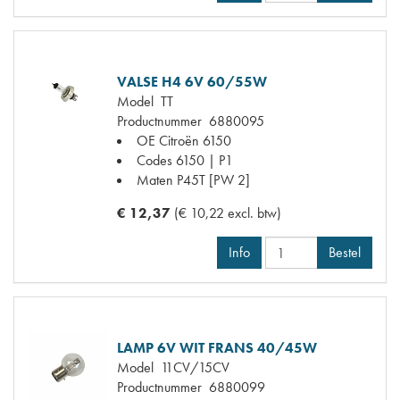
VALSE H4 6V 60/55W
Model
TT
Productnummer
6880095
OE Citroën
6150
Codes
6150 | P1
Maten
P45T [PW 2]
€ 12,37
(€ 10,22 excl. btw)
Info
Bestel
LAMP 6V WIT FRANS 40/45W
Model
11CV/15CV
Productnummer
6880099