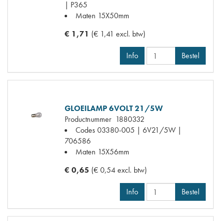
| P365
Maten
15X50mm
€ 1,71
(€ 1,41 excl. btw)
Info
Bestel
GLOEILAMP 6VOLT 21/5W
Productnummer
1880332
Codes
03380-005 | 6V21/5W |
706586
Maten
15X56mm
€ 0,65
(€ 0,54 excl. btw)
Info
Bestel