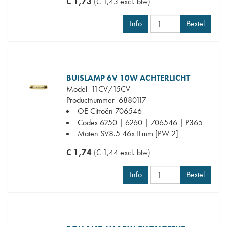
€ 1,73
(€ 1,43 excl. btw)
Info
Bestel
BUISLAMP 6V 10W ACHTERLICHT
Model
11CV/15CV
Productnummer
6880117
OE Citroën
706546
Codes
6250 | 6260 | 706546 | P365
Maten
SV8.5 46x11mm [PW 2]
€ 1,74
(€ 1,44 excl. btw)
Info
Bestel