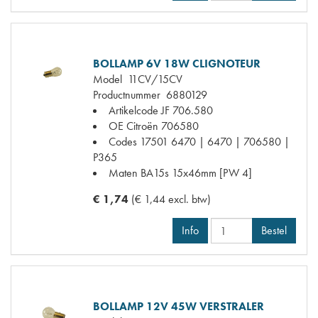
BOLLAMP 6V 18W CLIGNOTEUR
Model
11CV/15CV
Productnummer
6880129
Artikelcode JF
706.580
OE Citroën
706580
Codes
17501 6470 | 6470 | 706580 |
P365
Maten
BA15s 15x46mm [PW 4]
€ 1,74
(€ 1,44 excl. btw)
Info
Bestel
BOLLAMP 12V 45W VERSTRALER