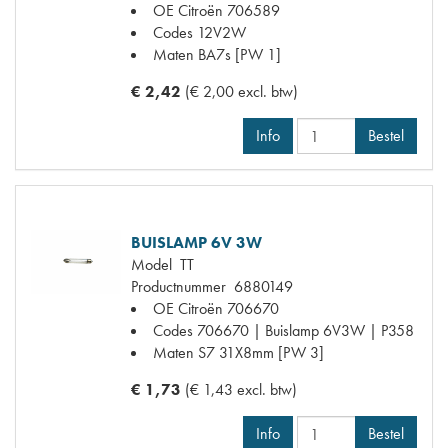
OE Citroën
706589
Codes
12V2W
Maten
BA7s [PW 1]
€ 2,42
(€ 2,00 excl. btw)
Info
Bestel
BUISLAMP 6V 3W
Model
TT
Productnummer
6880149
OE Citroën
706670
Codes
706670 | Buislamp 6V3W | P358
Maten
S7 31X8mm [PW 3]
€ 1,73
(€ 1,43 excl. btw)
Info
Bestel