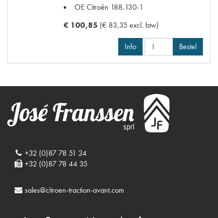
OE Citroën
188.130-1
€ 100,85
(€ 83,35 excl. btw)
Info
Bestel
+32 (0)87 78 51 24
+32 (0)87 78 44 35
sales@citroen-traction-avant.com