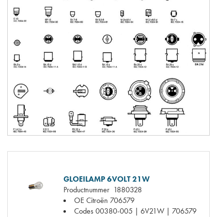
GLOEILAMP 6VOLT 21W
Productnummer
1880328
OE Citroën
706579
Codes
00380-005 | 6V21W | 706579