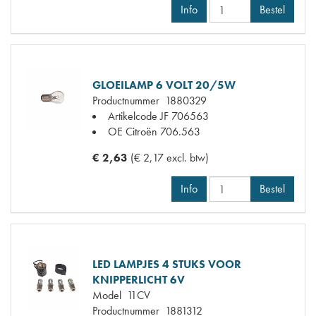
Info
Bestel
GLOEILAMP 6 VOLT 20/5W
Productnummer
1880329
Artikelcode JF
706563
OE Citroën
706.563
€ 2,63
(€ 2,17 excl. btw)
Info
Bestel
LED LAMPJES 4 STUKS VOOR
KNIPPERLICHT 6V
Model
11CV
Productnummer
1881312