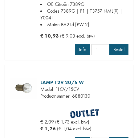
OE Citroën
7389G
Codes
7389G | P1 | T3757 NML(?) |
Y0041
Maten
BA21d [PW 2]
€ 10,93
(€ 9,03 excl. btw)
Info
Bestel
LAMP 12V 20/5 W
Model
11CV/15CV
Productnummer
6880130
€ 2,09 (€ 1,73 excl. btw)
€ 1,26
(€ 1,04 excl. btw)