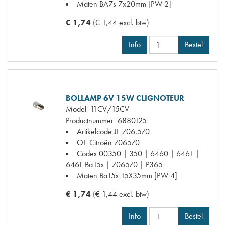
Maten
BA7s 7x20mm [PW 2]
€ 1,74
(€ 1,44 excl. btw)
Info
Bestel
BOLLAMP 6V 15W CLIGNOTEUR
Model
11CV/15CV
Productnummer
6880125
Artikelcode JF
706.570
OE Citroën
706570
Codes
00350 | 350 | 6460 | 6461 |
6461 Ba15s | 706570 | P365
Maten
Ba15s 15X35mm [PW 4]
€ 1,74
(€ 1,44 excl. btw)
Info
Bestel