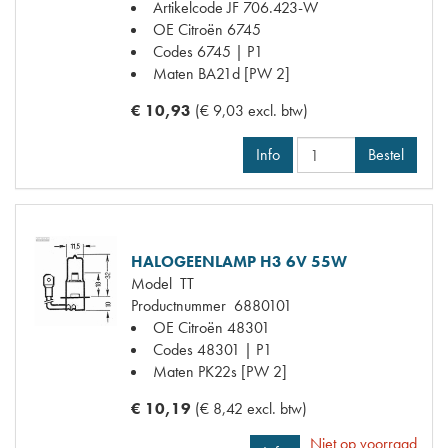
Artikelcode JF
706.423-W
OE Citroën
6745
Codes
6745 | P1
Maten
BA21d [PW 2]
€ 10,93
(€ 9,03 excl. btw)
Info
Bestel
HALOGEENLAMP H3 6V 55W
Model
TT
Productnummer
6880101
OE Citroën
48301
Codes
48301 | P1
Maten
PK22s [PW 2]
€ 10,19
(€ 8,42 excl. btw)
Niet op voorraad