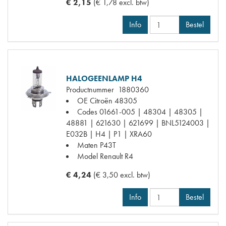
€ 2,15
(€ 1,78 excl. btw)
Info
Bestel
HALOGEENLAMP H4
Productnummer
1880360
OE Citroën
48305
Codes
01661-005 | 48304 | 48305 |
48881 | 621630 | 621699 | BNL5124003 |
E032B | H4 | P1 | XRA60
Maten
P43T
Model Renault
R4
€ 4,24
(€ 3,50 excl. btw)
Info
Bestel