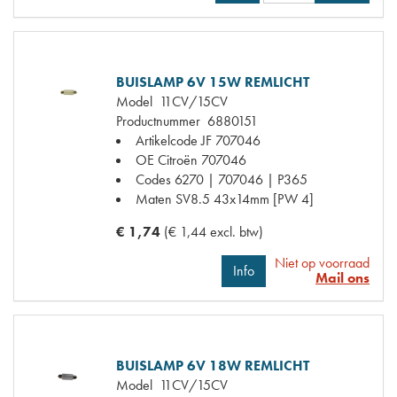
BUISLAMP 6V 15W REMLICHT
Model
11CV/15CV
Productnummer
6880151
Artikelcode JF
707046
OE Citroën
707046
Codes
6270 | 707046 | P365
Maten
SV8.5 43x14mm [PW 4]
€ 1,74
(€ 1,44 excl. btw)
Niet op voorraad
Info
Mail ons
BUISLAMP 6V 18W REMLICHT
Model
11CV/15CV