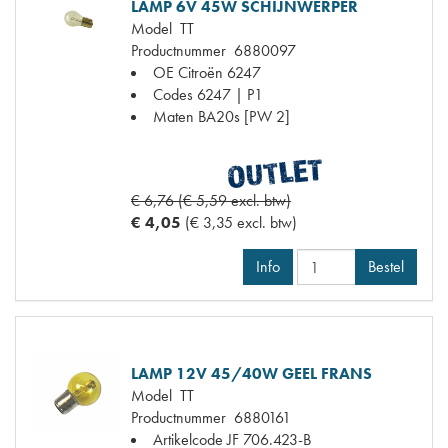
LAMP 6V 45W SCHIJNWERPER
Model
TT
Productnummer
6880097
OE Citroën
6247
Codes
6247 | P1
Maten
BA20s [PW 2]
€ 6,76 (€ 5,59 excl. btw)
€ 4,05
(€ 3,35 excl. btw)
Info
Bestel
LAMP 12V 45/40W GEEL FRANS
Model
TT
Productnummer
6880161
Artikelcode JF
706.423-B