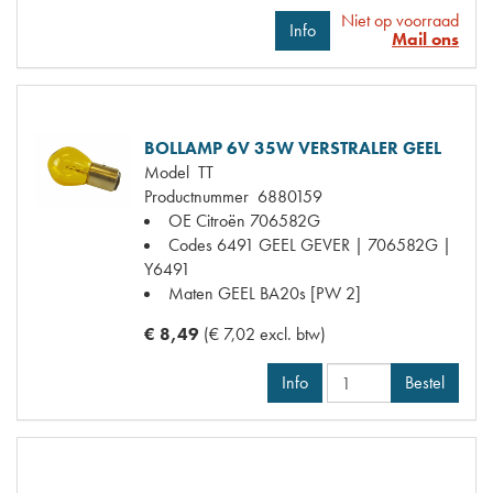
Niet op voorraad
Info
Mail ons
BOLLAMP 6V 35W VERSTRALER GEEL
Model
TT
Productnummer
6880159
OE Citroën
706582G
Codes
6491 GEEL GEVER | 706582G |
Y6491
Maten
GEEL BA20s [PW 2]
€ 8,49
(€ 7,02 excl. btw)
Info
Bestel