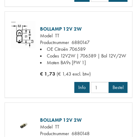
BOLLAMP 12V 2W
Model
TT
Productnummer
6880147
OE Citroën
706589
Codes
12V2W | 706589 | Bol 12V/2W
Maten
BA9s [PW 1]
€ 1,73
(€ 1,43 excl. btw)
Info
Bestel
BOLLAMP 12V 2W
Model
TT
Productnummer
6880148