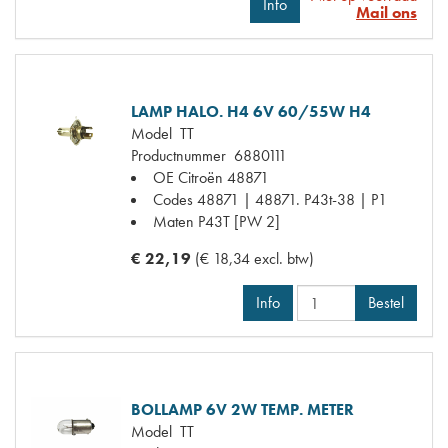
Info
Mail ons
LAMP HALO. H4 6V 60/55W H4
Model
TT
Productnummer
6880111
OE Citroën
48871
Codes
48871 | 48871. P43t-38 | P1
Maten
P43T [PW 2]
€ 22,19
(€ 18,34 excl. btw)
Info
Bestel
BOLLAMP 6V 2W TEMP. METER
Model
TT