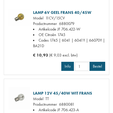
LAMP 6V GEEL FRANS 40/45W
Model
11CV/15CV
Productnummer
6880079
Artikelcode JF
706.422-W
OE Citroën
1745
Codes
1745 | 6041 | 6041Y | 66070Y |
BA21D
€ 10,93
(€ 9,03 excl. btw)
Info
Bestel
LAMP 12V 45/40W WIT FRANS
Model
TT
Productnummer
6880081
Artikelcode JF
706.423-A