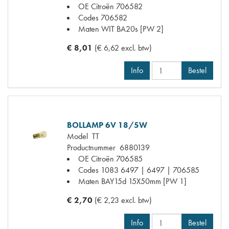
OE Citroën
706582
Codes
706582
Maten
WIT BA20s [PW 2]
€ 8,01
(€ 6,62 excl. btw)
Info
Bestel
BOLLAMP 6V 18/5W
Model
TT
Productnummer
6880139
OE Citroën
706585
Codes
1083 6497 | 6497 | 706585
Maten
BAY15d 15X50mm [PW 1]
€ 2,70
(€ 2,23 excl. btw)
Info
Bestel