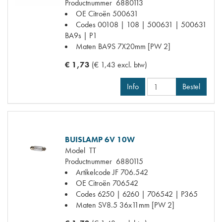
Productnummer
6880113
OE Citroën
500631
Codes
00108 | 108 | 500631 | 500631
BA9s | P1
Maten
BA9S 7X20mm [PW 2]
€ 1,73
(€ 1,43 excl. btw)
Info
Bestel
BUISLAMP 6V 10W
Model
TT
Productnummer
6880115
Artikelcode JF
706.542
OE Citroën
706542
Codes
6250 | 6260 | 706542 | P365
Maten
SV8.5 36x11mm [PW 2]