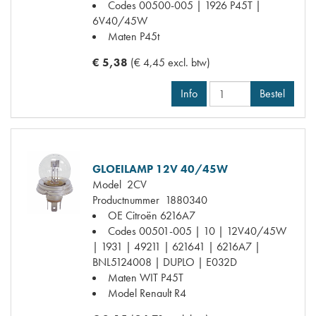
Codes
00500-005 | 1926 P45T |
6V40/45W
Maten
P45t
€ 5,38
(€ 4,45 excl. btw)
Info
Bestel
GLOEILAMP 12V 40/45W
Model
2CV
Productnummer
1880340
OE Citroën
6216A7
Codes
00501-005 | 10 | 12V40/45W
| 1931 | 49211 | 621641 | 6216A7 |
BNL5124008 | DUPLO | E032D
Maten
WIT P45T
Model Renault
R4