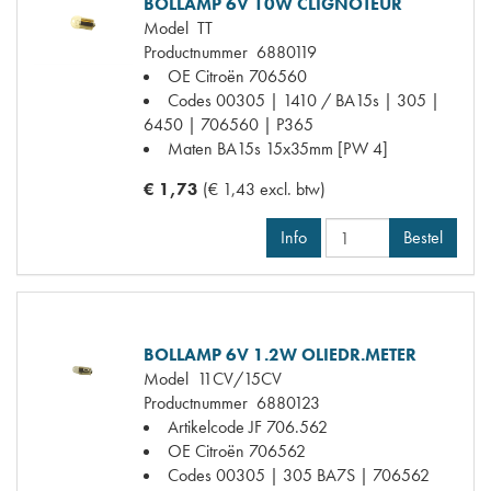
BOLLAMP 6V 10W CLIGNOTEUR
Model
TT
Productnummer
6880119
OE Citroën
706560
Codes
00305 | 1410 / BA15s | 305 |
6450 | 706560 | P365
Maten
BA15s 15x35mm [PW 4]
€ 1,73
(€ 1,43 excl. btw)
Info
Bestel
BOLLAMP 6V 1.2W OLIEDR.METER
Model
11CV/15CV
Productnummer
6880123
Artikelcode JF
706.562
OE Citroën
706562
Codes
00305 | 305 BA7S | 706562