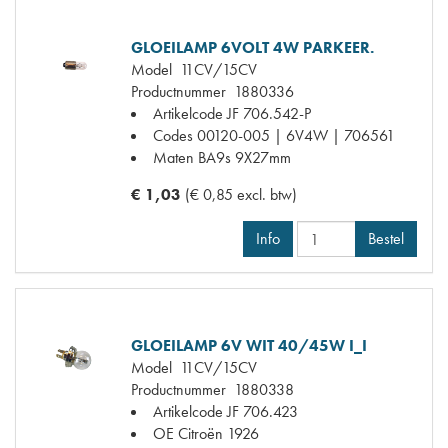
GLOEILAMP 6VOLT 4W PARKEER.
Model
11CV/15CV
Productnummer
1880336
Artikelcode JF
706.542-P
Codes
00120-005 | 6V4W | 706561
Maten
BA9s 9X27mm
€ 1,03
(€ 0,85 excl. btw)
Info
Bestel
GLOEILAMP 6V WIT 40/45W I_I
Model
11CV/15CV
Productnummer
1880338
Artikelcode JF
706.423
OE Citroën
1926