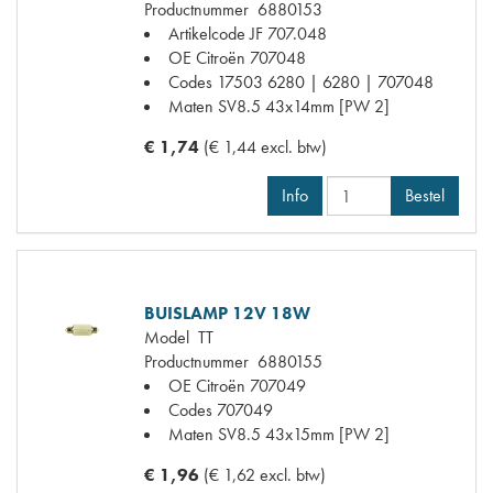
Productnummer
6880153
Artikelcode JF
707.048
OE Citroën
707048
Codes
17503 6280 | 6280 | 707048
Maten
SV8.5 43x14mm [PW 2]
€ 1,74
(€ 1,44 excl. btw)
Info
Bestel
BUISLAMP 12V 18W
Model
TT
Productnummer
6880155
OE Citroën
707049
Codes
707049
Maten
SV8.5 43x15mm [PW 2]
€ 1,96
(€ 1,62 excl. btw)