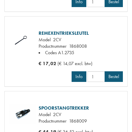
Info
Bestel
REMEXENTRIEKSLEUTEL
Model
2CV
Productnummer
1868008
Codes
A1.2735
€ 17,02
(€ 14,07 excl. btw)
Info
Bestel
SPOORSTANGTREKKER
Model
2CV
Productnummer
1868009
€ 44,19
(€ 36,52 excl. btw)