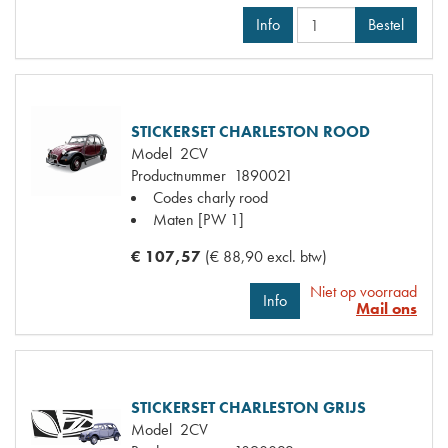
Info
Bestel
STICKERSET CHARLESTON ROOD
Model
2CV
Productnummer
1890021
Codes
charly rood
Maten
[PW 1]
€ 107,57
(€ 88,90 excl. btw)
Niet op voorraad
Info
Mail ons
STICKERSET CHARLESTON GRIJS
Model
2CV