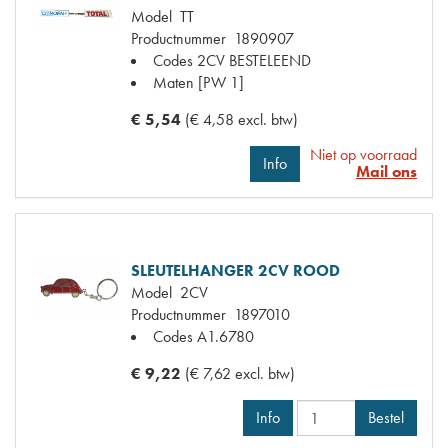
Model
TT
Productnummer
1890907
Codes
2CV BESTELEEND
Maten
[PW 1]
€ 5,54
(€ 4,58 excl. btw)
Niet op voorraad
Info
Mail ons
SLEUTELHANGER 2CV ROOD
Model
2CV
Productnummer
1897010
Codes
A1.6780
€ 9,22
(€ 7,62 excl. btw)
Info
Bestel