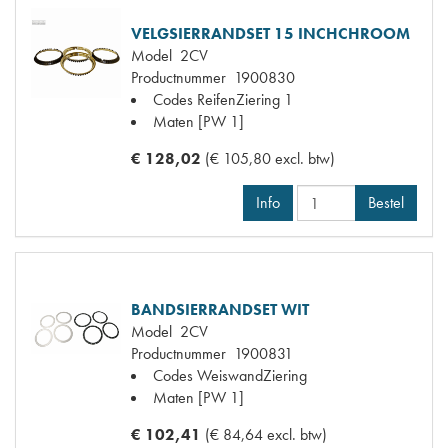
VELGSIERRANDSET 15 INCHCHROOM
Model
2CV
Productnummer
1900830
Codes
ReifenZiering 1
Maten
[PW 1]
€ 128,02
(€ 105,80 excl. btw)
Info
Bestel
BANDSIERRANDSET WIT
Model
2CV
Productnummer
1900831
Codes
WeiswandZiering
Maten
[PW 1]
€ 102,41
(€ 84,64 excl. btw)