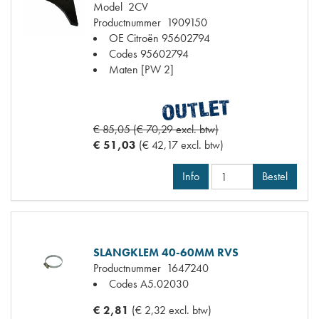
Model
2CV
Productnummer
1909150
OE Citroën
95602794
Codes
95602794
Maten
[PW 2]
€ 85,05 (€ 70,29 excl. btw)
€ 51,03
(€ 42,17 excl. btw)
Info
Bestel
SLANGKLEM 40-60MM RVS
Productnummer
1647240
Codes
A5.02030
€ 2,81
(€ 2,32 excl. btw)