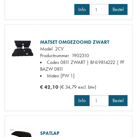
Info
Bestel
MATSET OMGEZOOMD ZWART
Model
2CV
Productnummer
1902310
Codes
0811 ZWART | BNL9814222 | PF
BAZW 0811
Maten
[PW 1]
€ 42,10
(€ 34,79 excl. btw)
Info
Bestel
SPATLAP