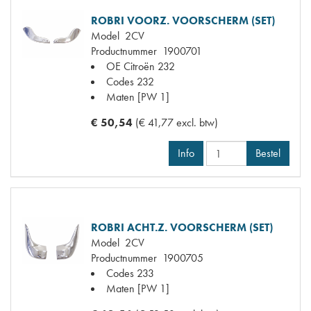
ROBRI VOORZ. VOORSCHERM (SET)
Model
2CV
Productnummer
1900701
OE Citroën
232
Codes
232
Maten
[PW 1]
€ 50,54
(€ 41,77 excl. btw)
Info
Bestel
ROBRI ACHT.Z. VOORSCHERM (SET)
Model
2CV
Productnummer
1900705
Codes
233
Maten
[PW 1]