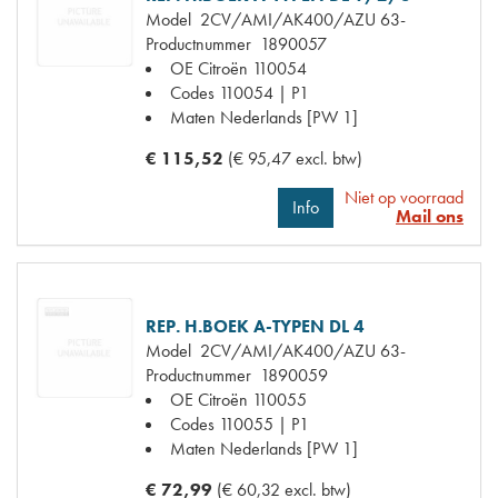
Model
2CV/AMI/AK400/AZU 63-
Productnummer
1890057
OE Citroën
110054
Codes
110054 | P1
Maten
Nederlands [PW 1]
€ 115,52
(€ 95,47 excl. btw)
Niet op voorraad
Info
Mail ons
REP. H.BOEK A-TYPEN DL 4
Model
2CV/AMI/AK400/AZU 63-
Productnummer
1890059
OE Citroën
110055
Codes
110055 | P1
Maten
Nederlands [PW 1]
€ 72,99
(€ 60,32 excl. btw)