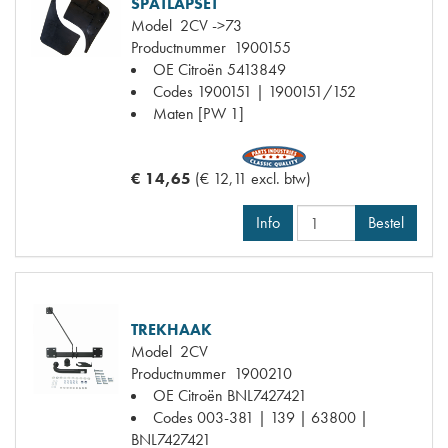
SPATLAPSET
Model
2CV ->73
Productnummer
1900155
OE Citroën
5413849
Codes
1900151 | 1900151/152
Maten
[PW 1]
€ 14,65
(€ 12,11 excl. btw)
Info
Bestel
TREKHAAK
Model
2CV
Productnummer
1900210
OE Citroën
BNL7427421
Codes
003-381 | 139 | 63800 |
BNL7427421