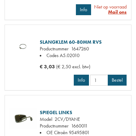
Niet op voorraad
Info
Mail ons
SLANGKLEM 60-80MM RVS
Productnummer
1647260
Codes
A5.02010
€ 3,03
(€ 2,50 excl. btw)
Info
Bestel
SPIEGEL LINKS
Model
2CV/DYANE
Productnummer
1660011
OE Citroën
95495801