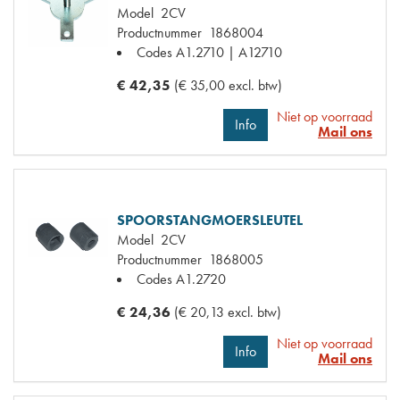
Model
2CV
Productnummer
1868004
Codes
A1.2710 | A12710
€ 42,35
(€ 35,00 excl. btw)
Niet op voorraad
Info
Mail ons
SPOORSTANGMOERSLEUTEL
Model
2CV
Productnummer
1868005
Codes
A1.2720
€ 24,36
(€ 20,13 excl. btw)
Niet op voorraad
Info
Mail ons