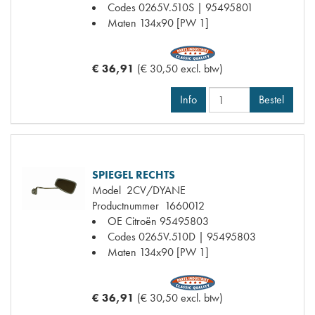
Codes
0265V.510S | 95495801
Maten
134x90 [PW 1]
€ 36,91
(€ 30,50 excl. btw)
Info
Bestel
SPIEGEL RECHTS
Model
2CV/DYANE
Productnummer
1660012
OE Citroën
95495803
Codes
0265V.510D | 95495803
Maten
134x90 [PW 1]
€ 36,91
(€ 30,50 excl. btw)