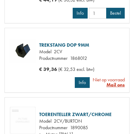
Info
Bestel
TREKSTANG DOP 9MM
Model
2CV
Productnummer
1868012
€ 39,36
(€ 32,53 excl. btw)
Niet op voorraad
Info
Mail ons
TOERENTELLER ZWART/CHROME
Model
2CV/BURTON
Productnummer
1890085