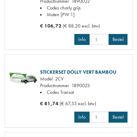
Productnummer
1890022
Codes
charly grijs
Maten
[PW 1]
€ 106,72
(€ 88,20 excl. btw)
Info
Bestel
STICKERSET DOLLY VERT BAMBOU
Model
2CV
Productnummer
1890023
Codes
Transat
€ 81,74
(€ 67,55 excl. btw)
Info
Bestel