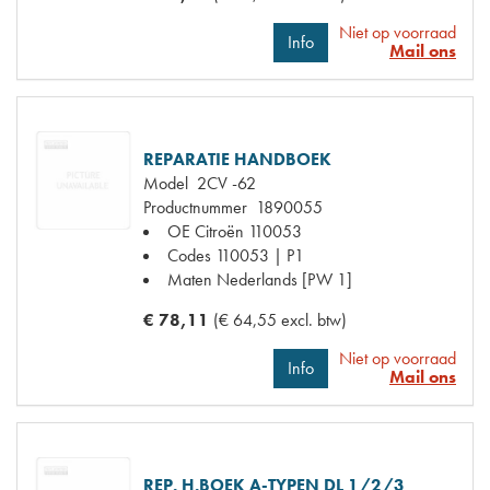
Niet op voorraad
Info
Mail ons
REPARATIE HANDBOEK
Model
2CV -62
Productnummer
1890055
OE Citroën
110053
Codes
110053 | P1
Maten
Nederlands [PW 1]
€ 78,11
(€ 64,55 excl. btw)
Niet op voorraad
Info
Mail ons
REP. H.BOEK A-TYPEN DL 1/2/3