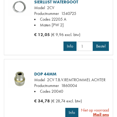
SIERLIJST WATERGOOT
Model
2CV
Productnummer
1540725
Codes
22205 A
Maten
[PW 2]
€ 12,05
(€ 9,96 excl. btw)
Info
Bestel
DOP 44MM
Model
2CV T.B.V.REMTROMMEL ACHTER
Productnummer
1860004
Codes
20040
€ 34,78
(€ 28,74 excl. btw)
Niet op voorraad
Info
Mail ons