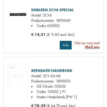
EMBLEEM 2CV6 SPECIAL
Model
2CV6
Productnummer
1890049
Codes
632002
€ 14,31
(€ 11,83 excl. btw)
Niet op voorraad
Info
Mail ons
REPARATIE HANDBOEK
Model
2CV 63-68
Productnummer
1890053
OE Citroën
110052
Codes
110052 | P1
Maten
Nederlands [PW 1]
€ 78,29
(€ 64,70 excl. btw)