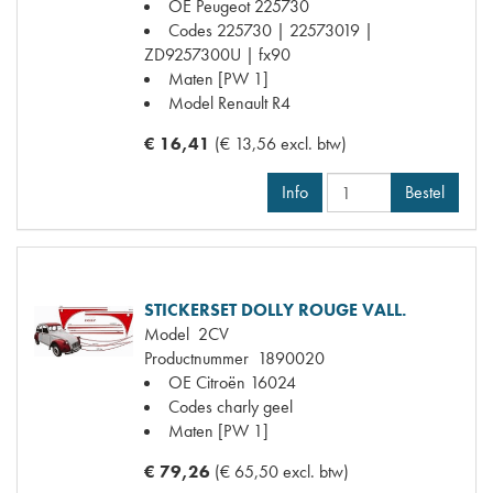
OE Peugeot
225730
Codes
225730 | 22573019 |
ZD9257300U | fx90
Maten
[PW 1]
Model Renault
R4
€ 16,41
(€ 13,56 excl. btw)
Info
Bestel
STICKERSET DOLLY ROUGE VALL.
Model
2CV
Productnummer
1890020
OE Citroën
16024
Codes
charly geel
Maten
[PW 1]
€ 79,26
(€ 65,50 excl. btw)