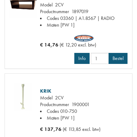
Model
2CV
Productnummer
1897019
Codes
03360 | A1.8567 | RADIO
Maten
[PW 1]
€ 14,76
(€ 12,20 excl. btw)
Info
Bestel
KRIK
Model
2CV
Productnummer
1900001
Codes
010-750
Maten
[PW 1]
€ 137,76
(€ 113,85 excl. btw)