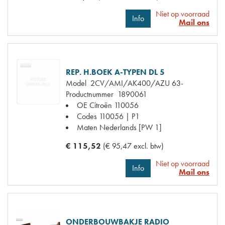
Niet op voorraad
Info
Mail ons
REP. H.BOEK A-TYPEN DL 5
Model
2CV/AMI/AK400/AZU 63-
Productnummer
1890061
OE Citroën
110056
Codes
110056 | P1
Maten
Nederlands [PW 1]
€ 115,52
(€ 95,47 excl. btw)
Niet op voorraad
Info
Mail ons
ONDERBOUWBAKJE RADIO