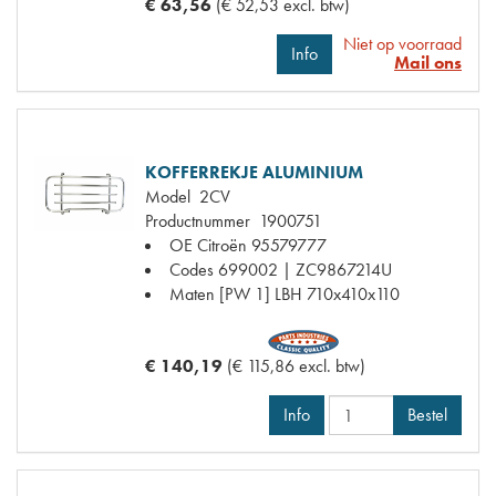
€ 63,56
(€ 52,53 excl. btw)
Niet op voorraad
Info
Mail ons
KOFFERREKJE ALUMINIUM
Model
2CV
Productnummer
1900751
OE Citroën
95579777
Codes
699002 | ZC9867214U
Maten
[PW 1] LBH 710x410x110
€ 140,19
(€ 115,86 excl. btw)
Info
Bestel